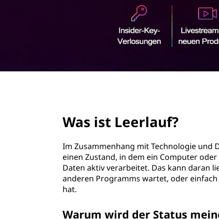
l
r
a
i
n
u
g
e
f
n
?
page hero 2/3
Was ist Leerlauf?
Im Zusammenhang mit Technologie und Dat
einen Zustand, in dem ein Computer oder
Daten aktiv verarbeitet. Das kann daran l
anderen Programms wartet, oder einfach 
hat.
Warum wird der Status meine