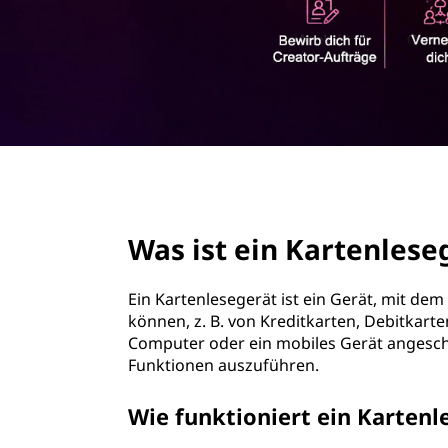
a
r
r
i
n
t
g
Mehr
e
e
erfahren
n
n
page hero 2/3
l
Was ist ein Kartenlese
e
s
Ein Kartenlesegerät ist ein Gerät, mit de
können, z. B. von Kreditkarten, Debitkart
e
Computer oder ein mobiles Gerät angesc
Funktionen auszuführen.
r
Wie funktioniert ein Kartenl
?