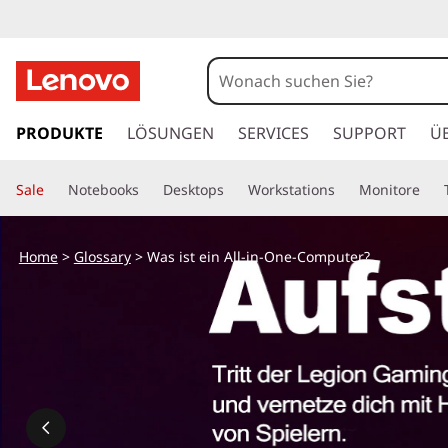
z
u
PRODUKTE
LÖSUNGEN
SERVICES
SUPPORT
Ü
m
H
Sale
Notebooks
Desktops
Workstations
Monitore
a
u
p
Home
>
Glossary
> Was ist ein All-in-One-Computer?
t
i
n
h
a
l
t
s
p