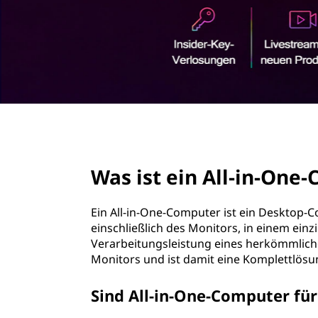
r
i
n
g
e
n
page hero 2/3
Was ist ein All-in-One
Ein All-in-One-Computer ist ein Desktop
einschließlich des Monitors, in einem einzi
Verarbeitungsleistung eines herkömmlich
Monitors und ist damit eine Komplettlös
Sind All-in-One-Computer für