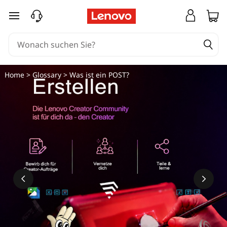
W
zum Hauptinhalt springen
a
s
i
Home
>
Glossary
> Was ist ein POST?
s
t
e
i
n
P