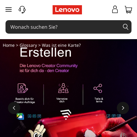
W
zum Hauptinhalt springen
a
s
i
Home
>
Glossary
> Was ist eine Karte?
s
t
e
i
n
e