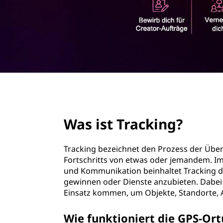
r
i
n
g
e
n
page hero 2/3
Was ist Tracking?
Tracking bezeichnet den Prozess der Üb
Fortschritts von etwas oder jemandem. I
und Kommunikation beinhaltet Tracking 
gewinnen oder Dienste anzubieten. Dabe
Einsatz kommen, um Objekte, Standorte, A
Wie funktioniert die GPS-Ort