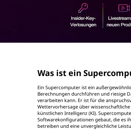
u
r
p
i
n
e
g
e
r
n
c
page hero 2/3
o
Was ist ein Supercomp
m
p
Ein Supercomputer ist ein außergewöhnli
Berechnungen durchführen und riesige D
u
verarbeiten kann. Er ist für die anspruch
Wettervorhersage über wissenschaftliche 
t
künstlichen Intelligenz (KI). Supercompu
Softwarekonfigurationen gebaut, die es i
e
betreiben und eine unvergleichliche Leist