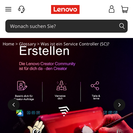
W
zum Hauptinhalt springen
a
s
i
Home
>
Glossary
> Was ist ein Service Controller (SC)?
s
t
e
i
n
S