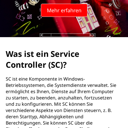
e
Mehr erfahren
r
v
i
c
Was ist ein Service
e
Controller (SC)?
C
SC ist eine Komponente in Windows-
o
Betriebssystemen, die Systemdienste verwaltet. Sie
ermöglicht es Ihnen, Dienste auf Ihrem Computer
n
zu starten, zu beenden, anzuhalten, fortzusetzen
und zu konfigurieren. Mit SC können Sie
t
verschiedene Aspekte von Diensten steuern, z. B.
deren Starttyp, Abhängigkeiten und
r
Berechtigungen. Sie können SC über die