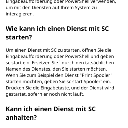
Eingabeaufforderung oder PowerShell verwenden,
o
um mit den Diensten auf Ihrem System zu
interagieren.
l
Wie kann ich einen Dienst mit SC
l
starten?
e
Um einen Dienst mit SC zu starten, öffnen Sie die
r
Eingabeaufforderung oder PowerShell und geben
sc start ein. Ersetzen Sie ` durch den tatsächlichen
(
Namen des Dienstes, den Sie starten möchten.
Wenn Sie zum Beispiel den Dienst "Print Spooler"
S
starten möchten, geben Sie sc start Spooler` ein.
Drücken Sie die Eingabetaste, und der Dienst wird
C
gestartet, sofern er noch nicht läuft.
)
Kann ich einen Dienst mit SC
?
anhalten?