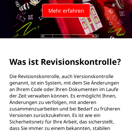
s
Mehr erfahren
i
o
n
s
Was ist Revisionskontrolle?
k
o
Die Revisionskontrolle, auch Versionskontrolle
genannt, ist ein System, mit dem Sie Änderungen
n
an Ihrem Code oder Ihren Dokumenten im Laufe
der Zeit verwalten können. Es ermöglicht Ihnen,
t
Änderungen zu verfolgen, mit anderen
zusammenzuarbeiten und bei Bedarf zu früheren
r
Versionen zurückzukehren. Es ist wie ein
Sicherheitsnetz für Ihre Arbeit, das sicherstellt,
o
dass Sie immer zu einem bekannten, stabilen