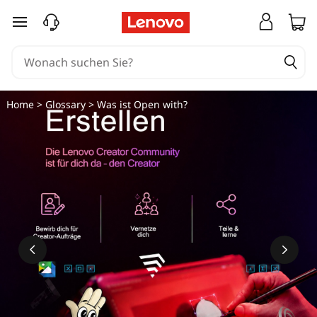
W
zum Hauptinhalt springen
a
s
i
Home
>
Glossary
> Was ist Open with?
s
t
O
p
e
n