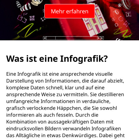
I
Mehr erfahren
n
f
o
g
Was ist eine Infografik?
r
Eine Infografik ist eine ansprechende visuelle
a
Darstellung von Informationen, die darauf abzielt,
komplexe Daten schnell, klar und auf eine
f
ansprechende Weise zu vermitteln. Sie destillieren
umfangreiche Informationen in verdauliche,
i
grafisch verlockende Häppchen, die Sie sowohl
informieren als auch fesseln. Durch die
k
Kombination von aussagekräftigen Daten mit
eindrucksvollen Bildern verwandeln Infografiken
?
das Alltägliche in etwas Denkwürdiges. Dabei geht