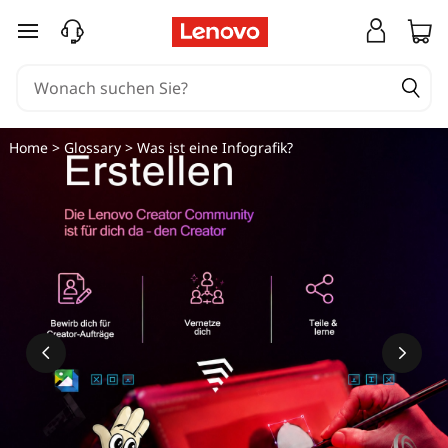
W
zum Hauptinhalt springen
a
s
i
Home
>
Glossary
> Was ist eine Infografik?
s
t
e
i
n
e