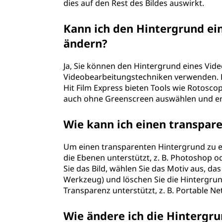
dies auf den Rest des Bildes auswirkt.
n
t
Kann ich den Hintergrund ei
ändern?
s
Ja, Sie können den Hintergrund eines Vid
ä
Videobearbeitungstechniken verwenden. 
Hit Film Express bieten Tools wie Rotosc
n
auch ohne Greenscreen auswählen und e
d
Wie kann ich einen transpare
e
Um einen transparenten Hintergrund zu e
r
die Ebenen unterstützt, z. B. Photoshop
Sie das Bild, wählen Sie das Motiv aus, da
n
Werkzeug) und löschen Sie die Hintergrun
Transparenz unterstützt, z. B. Portable N
?
Wie ändere ich die Hintergru