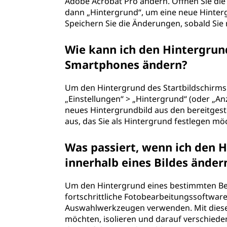
Adobe Acrobat Pro ändern. Öffnen Sie die
dann „Hintergrund“, um eine neue Hinter
i
Speichern Sie die Änderungen, sobald Sie
n
Wie kann ich den Hintergrun
e
Smartphones ändern?
s
Um den Hintergrund des Startbildschirms
„Einstellungen“ > „Hintergrund“ (oder „Anz
D
neues Hintergrundbild aus den bereitgeste
aus, das Sie als Hintergrund festlegen mö
o
k
Was passiert, wenn ich den 
innerhalb eines Bildes ände
u
Um den Hintergrund eines bestimmten Bere
m
fortschrittliche Fotobearbeitungssoftwa
Auswahlwerkzeugen verwenden. Mit diese
e
möchten, isolieren und darauf verschied