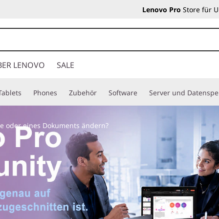
Lenovo Pro
Store für 
BER LENOVO
SALE
Tablets
Phones
Zubehör
Software
Server und Datenspe
te oder eines Dokuments ändern?