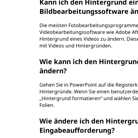
Kann ich den Hintergrund ein
u
Bildbearbeitungssoftware ä
n
Die meisten Fotobearbeitungsprogramme 
d
Videobearbeitungssoftware wie Adobe After
Hintergrund eines Videos zu ändern. Diese
e
mit Videos und Hintergründen.
i
Wie kann ich den Hintergrun
ändern?
n
Gehen Sie in PowerPoint auf die Registerk
e
Hintergründe. Wenn Sie einen benutzerde
r
„Hintergrund formatieren“ und wählen Sie e
Folien.
W
Wie ändere ich den Hintergru
e
Eingabeaufforderung?