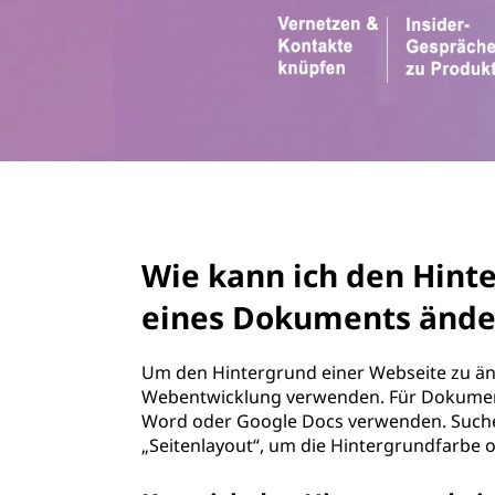
d
r
e
i
n
n
g
e
H
n
i
page hero 3/3
n
Wie kann ich den Hint
t
eines Dokuments ände
e
r
Um den Hintergrund einer Webseite zu änd
Webentwicklung verwenden. Für Dokument
g
Word oder Google Docs verwenden. Suche
„Seitenlayout“, um die Hintergrundfarbe 
r