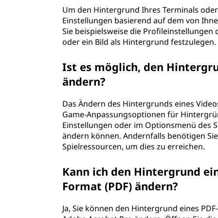
b
Um den Hintergrund Ihres Terminals oder
Einstellungen basierend auf dem von Ihn
s
Sie beispielsweise die Profileinstellunge
e
oder ein Bild als Hintergrund festzulegen.
i
Ist es möglich, den Hintergru
ändern?
t
Das Ändern des Hintergrunds eines Videospi
e
Game-Anpassungsoptionen für Hintergründ
Einstellungen oder im Optionsmenü des S
o
ändern können. Andernfalls benötigen Si
d
Spielressourcen, um dies zu erreichen.
e
Kann ich den Hintergrund e
Format (PDF) ändern?
r
Ja, Sie können den Hintergrund eines PD
e