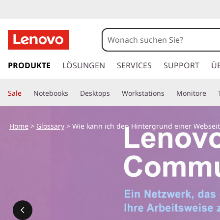
W
i
e
z
u
PRODUKTE
LÖSUNGEN
SERVICES
SUPPORT
Ü
k
m
H
a
Sale
Notebooks
Desktops
Workstations
Monitore
a
u
n
p
Home
>
Glossary
> Wie kann ich den Hintergrund einer Websei
t
n
i
n
i
h
a
c
l
t
h
s
p