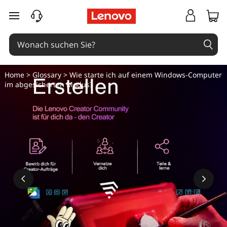
W
zum Hauptinhalt springen
i
e
k
Home
>
Glossary
> Wie starte ich auf einem Windows-Computer
im abgesicherten Modus?
a
n
n
i
c
h