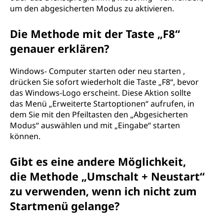
um den abgesicherten Modus zu aktivieren.
d
o
Die Methode mit der Taste „F8“
genauer erklären?
w
Windows- Computer starten oder neu starten ,
s
drücken Sie sofort wiederholt die Taste „F8“, bevor
das Windows-Logo erscheint. Diese Aktion sollte
-
das Menü „Erweiterte Startoptionen“ aufrufen, in
dem Sie mit den Pfeiltasten den „Abgesicherten
C
Modus“ auswählen und mit „Eingabe“ starten
o
können.
m
Gibt es eine andere Möglichkeit,
die Methode „Umschalt + Neustart“
p
zu verwenden, wenn ich nicht zum
u
Startmenü gelange?