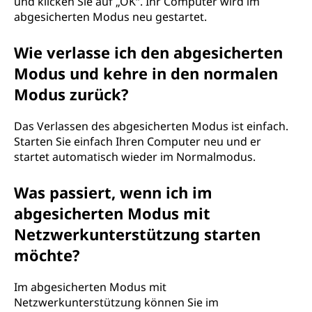
und klicken Sie auf „OK“. Ihr Computer wird im
abgesicherten Modus neu gestartet.
e
s
Wie verlasse ich den abgesicherten
Modus und kehre in den normalen
i
Modus zurück?
c
Das Verlassen des abgesicherten Modus ist einfach.
h
Starten Sie einfach Ihren Computer neu und er
startet automatisch wieder im Normalmodus.
e
Was passiert, wenn ich im
r
abgesicherten Modus mit
t
Netzwerkunterstützung starten
möchte?
e
n
Im abgesicherten Modus mit
Netzwerkunterstützung können Sie im