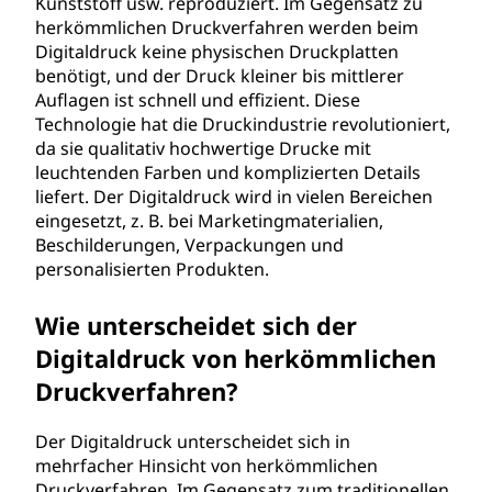
Kunststoff usw. reproduziert. Im Gegensatz zu
v
herkömmlichen Druckverfahren werden beim
Digitaldruck keine physischen Druckplatten
e
benötigt, und der Druck kleiner bis mittlerer
Auflagen ist schnell und effizient. Diese
r
Technologie hat die Druckindustrie revolutioniert,
da sie qualitativ hochwertige Drucke mit
f
leuchtenden Farben und komplizierten Details
liefert. Der Digitaldruck wird in vielen Bereichen
a
eingesetzt, z. B. bei Marketingmaterialien,
Beschilderungen, Verpackungen und
h
personalisierten Produkten.
r
Wie unterscheidet sich der
e
Digitaldruck von herkömmlichen
Druckverfahren?
n
Der Digitaldruck unterscheidet sich in
?
mehrfacher Hinsicht von herkömmlichen
Druckverfahren. Im Gegensatz zum traditionellen