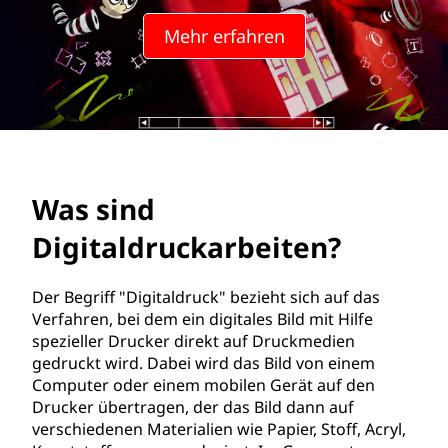
i
Mehr erfahren
g
i
t
a
Was sind
l
Digitaldruckarbeiten?
d
r
Der Begriff "Digitaldruck" bezieht sich auf das
Verfahren, bei dem ein digitales Bild mit Hilfe
u
spezieller Drucker direkt auf Druckmedien
gedruckt wird. Dabei wird das Bild von einem
c
Computer oder einem mobilen Gerät auf den
Drucker übertragen, der das Bild dann auf
k
verschiedenen Materialien wie Papier, Stoff, Acryl,