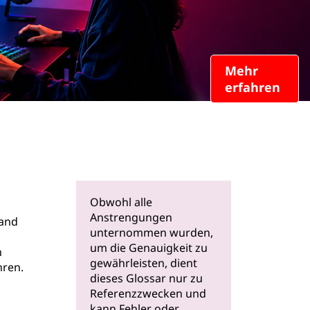
Mehr
erfahren
Obwohl alle
Anstrengungen
tand
unternommen wurden,
um die Genauigkeit zu
n
gewährleisten, dient
hren.
dieses Glossar nur zu
Referenzzwecken und
kann Fehler oder