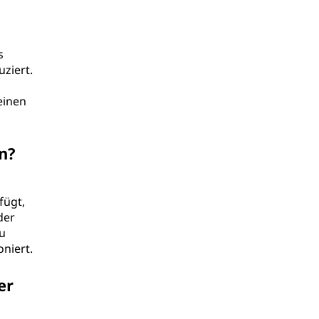
s
uziert.
einen
n?
fügt,
der
u
niert.
er