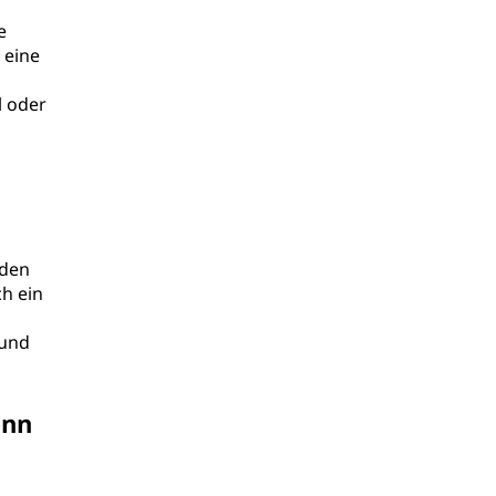
e
 eine
l oder
 den
h ein
 und
enn