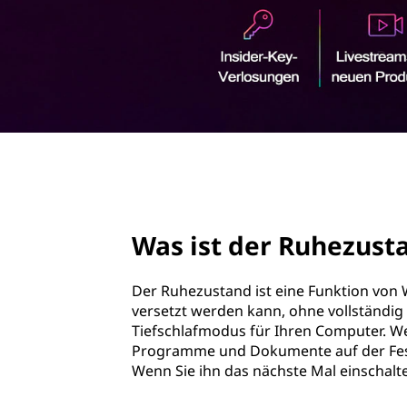
u
r
h
i
n
e
g
e
z
n
u
page hero 2/3
s
t
Was ist der Ruhezust
a
Der Ruhezustand ist eine Funktion von
n
versetzt werden kann, ohne vollständig 
Tiefschlafmodus für Ihren Computer. We
d
Programme und Dokumente auf der Fest
Wenn Sie ihn das nächste Mal einschalten
?