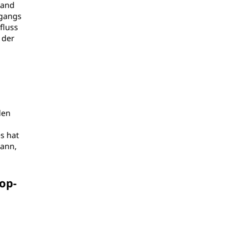
tand
rgangs
fluss
 der
den
s hat
kann,
op-