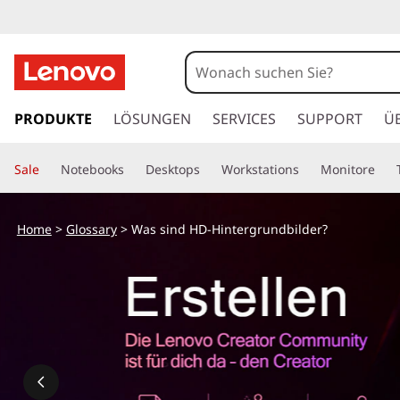
z
u
PRODUKTE
LÖSUNGEN
SERVICES
SUPPORT
Ü
m
H
Sale
Notebooks
Desktops
Workstations
Monitore
a
u
p
Home
>
Glossary
> Was sind HD-Hintergrundbilder?
t
i
n
h
a
l
t
s
p