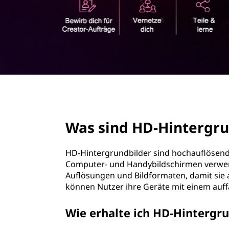
r
i
n
g
e
n
page hero 2/3
Was sind HD-Hintergru
HD-Hintergrundbilder sind hochauflösende 
Computer- und Handybildschirmen verwend
Auflösungen und Bildformaten, damit sie 
können Nutzer ihre Geräte mit einem auff
Wie erhalte ich HD-Hintergr