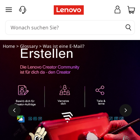
W
zum Hauptinhalt springen
a
s
i
Home
>
Glossary
> Was ist eine E-Mail?
s
t
e
i
n
e