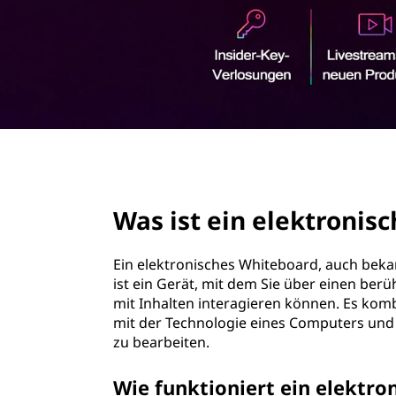
c
r
h
i
n
e
g
e
s
n
W
page hero 2/3
h
Was ist ein elektronis
i
t
Ein elektronisches Whiteboard, auch bekan
ist ein Gerät, mit dem Sie über einen be
e
mit Inhalten interagieren können. Es ko
mit der Technologie eines Computers und 
b
zu bearbeiten.
o
Wie funktioniert ein elektr