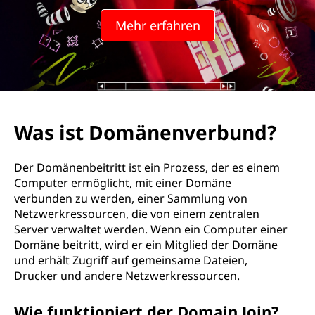
i
Mehr erfahren
n
J
o
i
Was ist Domänenverbund?
n
Der Domänenbeitritt ist ein Prozess, der es einem
?
Computer ermöglicht, mit einer Domäne
verbunden zu werden, einer Sammlung von
Netzwerkressourcen, die von einem zentralen
Server verwaltet werden. Wenn ein Computer einer
Domäne beitritt, wird er ein Mitglied der Domäne
und erhält Zugriff auf gemeinsame Dateien,
Drucker und andere Netzwerkressourcen.
Wie funktioniert der Domain Join?