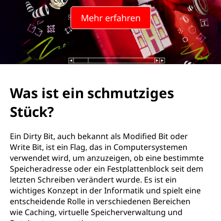
i
Mehr erfahren
r
t
y
B
Was ist ein schmutziges
i
Stück?
t
Ein Dirty Bit, auch bekannt als Modified Bit oder
?
Write Bit, ist ein Flag, das in Computersystemen
verwendet wird, um anzuzeigen, ob eine bestimmte
Speicheradresse oder ein Festplattenblock seit dem
letzten Schreiben verändert wurde. Es ist ein
wichtiges Konzept in der Informatik und spielt eine
entscheidende Rolle in verschiedenen Bereichen
wie Caching, virtuelle Speicherverwaltung und