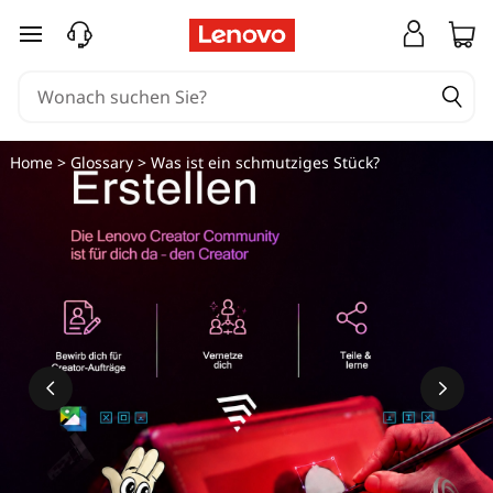
W
zum Hauptinhalt springen
a
s
i
Home
>
Glossary
> Was ist ein schmutziges Stück?
s
t
e
i
n
D