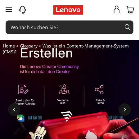
W
zum Hauptinhalt springen
a
s
i
Home
>
Glossary
> Was ist ein Content-Management-System
(CMS)?
s
t
e
i
n
C