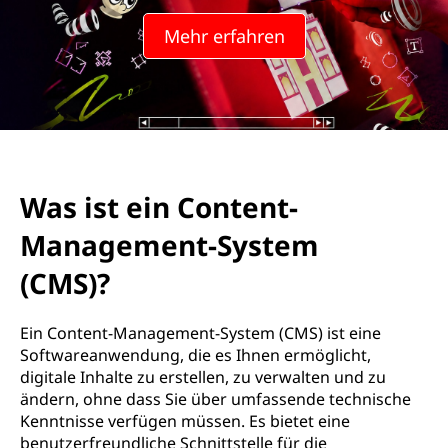
o
Mehr erfahren
n
t
e
n
Was ist ein Content-
t
Management-System
-
(CMS)?
M
Ein Content-Management-System (CMS) ist eine
a
Softwareanwendung, die es Ihnen ermöglicht,
digitale Inhalte zu erstellen, zu verwalten und zu
n
ändern, ohne dass Sie über umfassende technische
Kenntnisse verfügen müssen. Es bietet eine
a
benutzerfreundliche Schnittstelle für die