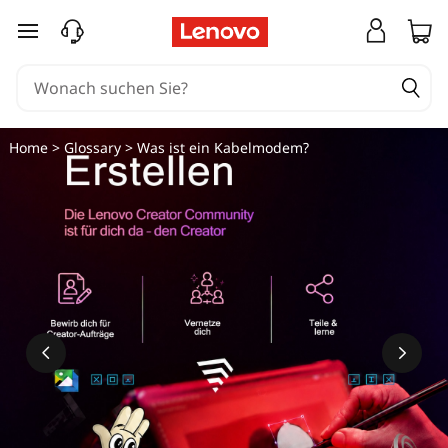
W
zum Hauptinhalt springen
a
s
i
Home
>
Glossary
> Was ist ein Kabelmodem?
s
t
e
i
n
K