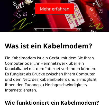
a
Mehr erfahren
b
e
l
m
Was ist ein Kabelmodem?
o
Ein Kabelmodem ist ein Gerät, mit dem Sie Ihren
d
Computer oder Ihr Heimnetzwerk über ein
Koaxialkabel mit dem Internet verbinden können.
e
Es fungiert als Brücke zwischen Ihrem Computer
und dem Netz des Kabelanbieters und ermöglicht
m
Ihnen den Zugang zu Hochgeschwindigkeits-
Internetdiensten.
?
Wie funktioniert ein Kabelmodem?