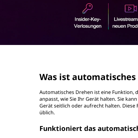
r
i
n
g
e
n
page hero 2/3
Was ist automatisches
Automatisches Drehen ist eine Funktion, d
anpasst, wie Sie Ihr Gerät halten. Sie ka
Gerät seitlich oder aufrecht halten. Diese
üblich.
Funktioniert das automatisc