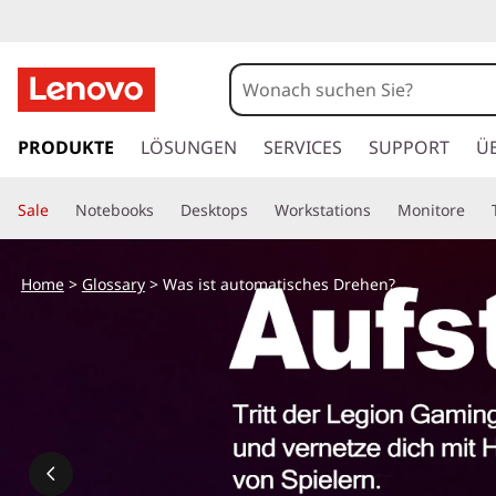
z
u
PRODUKTE
LÖSUNGEN
SERVICES
SUPPORT
Ü
m
H
Sale
Notebooks
Desktops
Workstations
Monitore
a
u
p
Home
>
Glossary
> Was ist automatisches Drehen?
t
i
n
h
a
l
t
s
p