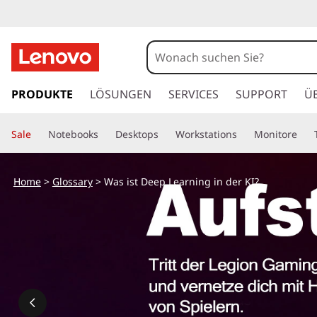
z
u
PRODUKTE
LÖSUNGEN
SERVICES
SUPPORT
Ü
m
H
Sale
Notebooks
Desktops
Workstations
Monitore
a
u
p
Home
>
Glossary
> Was ist Deep Learning in der KI?
t
i
n
h
a
l
t
s
p