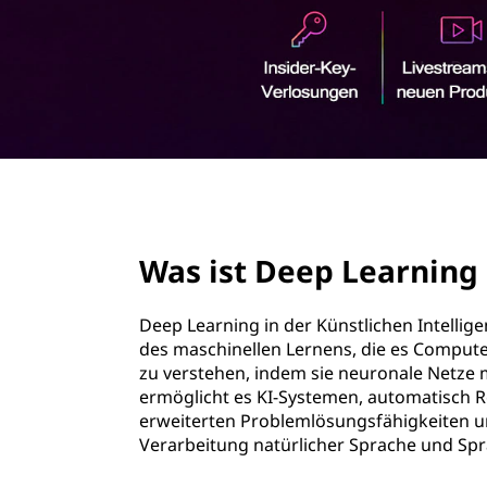
r
i
n
g
e
n
page hero 2/3
Was ist Deep Learning 
Deep Learning in der Künstlichen Intellig
des maschinellen Lernens, die es Comput
zu verstehen, indem sie neuronale Netze
ermöglicht es KI-Systemen, automatisch 
erweiterten Problemlösungsfähigkeiten u
Verarbeitung natürlicher Sprache und Sp