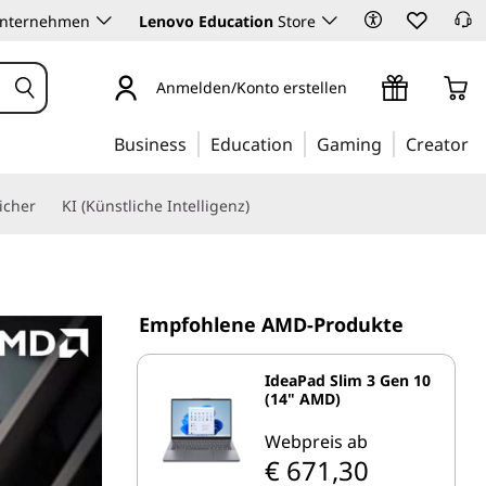
Unternehmen
Lenovo Education
Store
Anmelden/Konto erstellen
Business
Education
Gaming
Creator
icher
KI (Künstliche Intelligenz)
Empfohlene AMD-Produkte
IdeaPad Slim 3 Gen 10
(14" AMD)
Webpreis ab
€ 671,30