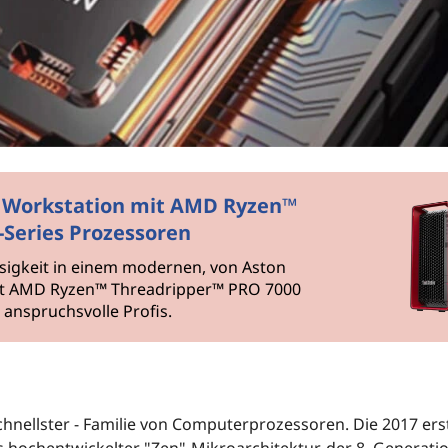
P8 Workstation mit AMD Ryzen™
Series Prozessoren
ssigkeit in einem modernen, von Aston
 mit AMD Ryzen™ Threadripper™ PRO 7000
 anspruchsvolle Profis.
nellster - Familie von Computerprozessoren. Die 2017 ers
hochentwickelter "Zen"-Mikroarchitektur, der 8. Generati