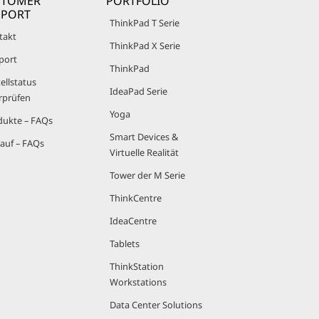
STOMER
PORTFOLIO
PPORT
lere
ThinkPad T Serie
sor, Epyc,
takt
ThinkPad X Serie
port
ThinkPad
ellstatus
ehrere
IdeaPad Serie
rprüfen
Yoga
dukte – FAQs
Smart Devices &
auf – FAQs
Virtuelle Realität
Tower der M Serie
n
ThinkCentre
IdeaCentre
Tablets
 AMD-
ThinkStation
Workstations
Data Center Solutions
"