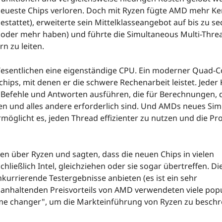
s neueste Chips verloren. Doch mit Ryzen fügte AMD mehr Ke
stattet), erweiterte sein Mittelklasseangebot auf bis zu se
oder mehr haben) und führte die Simultaneous Multi-Thre
n zu leiten.
 Wesentlichen eine eigenständige CPU. Ein moderner Quad-C
hips, mit denen er die schwere Rechenarbeit leistet. Jeder
n Befehle und Antworten ausführen, die für Berechnungen,
n und alles andere erforderlich sind. Und AMDs neues Si
rmöglicht es, jeden Thread effizienter zu nutzen und die Pro
 über Ryzen und sagten, dass die neuen Chips in vielen
hließlich Intel, gleichziehen oder sie sogar übertreffen. Di
rrierende Testergebnisse anbieten (es ist ein sehr
 anhaltenden Preisvorteils von AMD verwendeten viele pop
ame changer", um die Markteinführung von Ryzen zu beschr