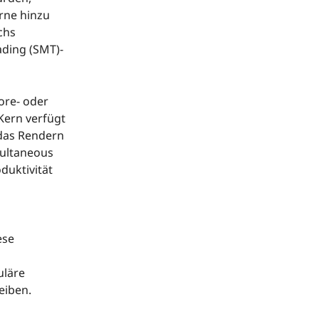
rne hinzu
chs
ading (SMT)-
ore- oder
 Kern verfügt
 das Rendern
multaneous
duktivität
ese
uläre
eiben.