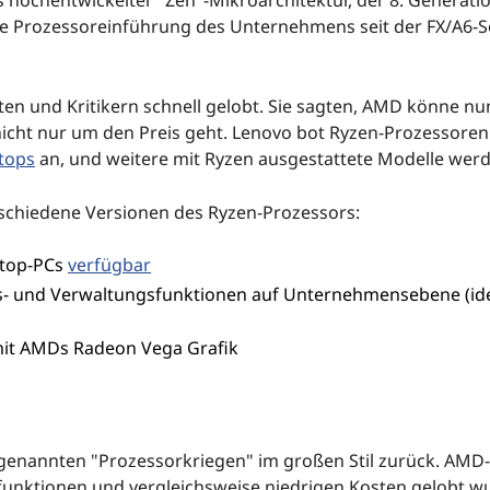
e Prozessoreinführung des Unternehmens seit der FX/A6-Se
n und Kritikern schnell gelobt. Sie sagten, AMD könne nun
icht nur um den Preis geht. Lenovo bot Ryzen-Prozessoren 
tops
an, und weitere mit Ryzen ausgestattete Modelle werd
chiedene Versionen des Ryzen-Prozessors:
ptop-PCs
verfügbar
ts- und Verwaltungsfunktionen auf Unternehmensebene (ide
mit AMDs Radeon Vega Grafik
o genannten "Prozessorkriegen" im großen Stil zurück. AMD-
ikfunktionen und vergleichsweise niedrigen Kosten gelobt w