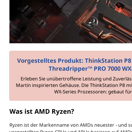
r
i
n
g
e
n
Vorgestelltes Produkt: ThinkStation 
Threadripper™ PRO 7000 WX-
Erleben Sie unübertroffene Leistung und Zuverlä
Martin inspirierten Gehäuse. Die ThinkStation P8
WX-Series Prozessoren: gebaut für
Was ist AMD Ryzen?
Ryzen ist der Markenname von AMDs neuester - und sch
vorgestellten Ryzen-CPUs und APUs basieren auf AMDs 