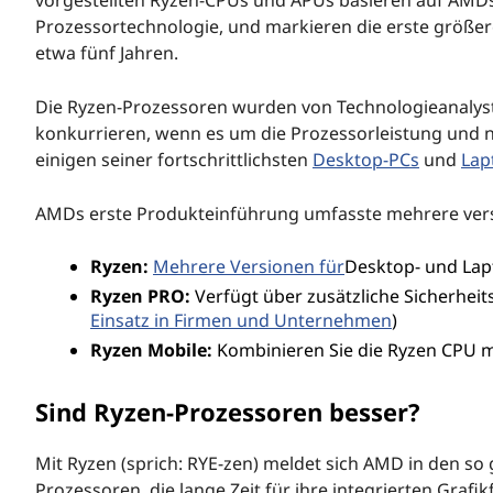
Prozessortechnologie, und markieren die erste größer
etwa fünf Jahren.
Die Ryzen-Prozessoren wurden von Technologieanalyste
konkurrieren, wenn es um die Prozessorleistung und n
einigen seiner fortschrittlichsten
Desktop-PCs
und
Lap
AMDs erste Produkteinführung umfasste mehrere vers
Ryzen:
Mehrere Versionen für
Desktop- und La
Ryzen PRO:
Verfügt über zusätzliche Sicherhei
Einsatz in Firmen und Unternehmen
)
Ryzen Mobile:
Kombinieren Sie die Ryzen CPU 
Sind Ryzen-Prozessoren besser?
Mit Ryzen (sprich: RYE-zen) meldet sich AMD in den s
Prozessoren, die lange Zeit für ihre integrierten Graf