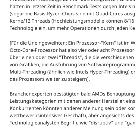
hatten in letzter Zeit in Benchmark-Tests gegen Intel
(sogar die Basis-Ryzen-Chips sind mit Quad-Cores ausge
Kerne/12 Threads (Hochleistungsmodelle können 8/16 
Technologie ein, um mehr Operationen durch jeden Ker
[Für die Uneingeweihten: Ein Prozessor-"Kern" ist im
Octo-Core-Prozessor hat also vier oder acht Prozessorc
über einen oder zwei "Threads", die die verschiedene
von Grafiken, die Ausführung von Softwareprogramme
Multi-Threading (ähnlich wie Intels Hyper-Threading) e
des Prozessors weiter zu steigern].
Branchenexperten bestätigten bald AMDs Behauptungen
Leistungskategorien mit denen anderer Hersteller, einsc
Konkurrenten könnten anderer Meinung sein oder konku
wettbewerbsintensives Geschäft), aber angesichts des
Technologieanalysten Begriffe wie "disruptiv" und "g