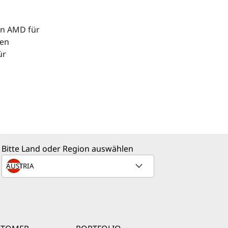
on AMD für
uen
ür
ine logische
 Core i-
en. Darüber
 gute Option
Bitte Land oder Region auswählen
ngeführt, um
ass je nach