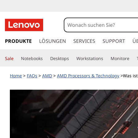
z
u
PRODUKTE
LÖSUNGEN
SERVICES
SUPPORT
Ü
m
H
Sale
Notebooks
Desktops
Workstations
Monitore
a
u
p
Home
>
FAQs
>
AMD
>
AMD Processors & Technology
>Was is
t
i
n
h
a
l
t
s
p