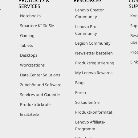
R
PRODUCTS &
RESOURCES
CU
SERVICES
SU
len schneller sein kann als ein Low-End-Ryzen 5. Für speziel
r
Lenovo Creator
und einen potenziell noch leistungsfähigeren Serverprozes
Notebooks
Kon
Community
Smartere KI für Sie
Sup
Lenovo Pro
Community
Gaming
Best
s? Im Vergleich zu früheren AMD-Prozessoren hat Ryzen m
übe
Legion Community
Tablets
Pro
Newsletter bestellen
Desktops
r Strom verbraucht und weniger Wärme erzeugt
Eink
Produktregistrierung
Workstations
 Kern wird eigenständiger und autarker
My Lenovo Rewards
fliegende Anpassungen der Kern-/Thread-Auslastung
Data Center Solutions
Blogs
ssorzyklen für bestimmte Anforderungen freisetzen könne
Zubehör und Software
Foren
Services und Garantie
So kaufen Sie
Produktrückrufe
Produktkonformität
Ersatzteile
 ausgestatteten PC in Erwägung ziehen, müssen Sie einige
Lenovo Affiliate-
Programm
ne Reihe von so genannten "lernenden und sich anpassenden