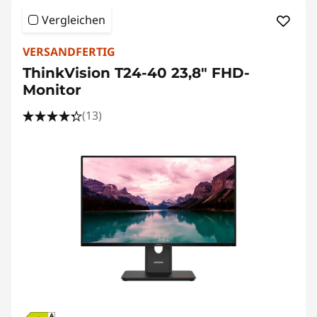
n
Vergleichen
d
VERSANDFERTIG
e
ThinkVision T24-40 23,8" FHD-
Monitor
r
(13)
g
o
n
o
m
i
s