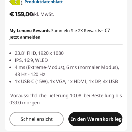
Produktdatenblatt
c
€ 159,00
Inkl. MwSt.
h
€7
My Lenovo Rewards
Sammeln Sie 2X Rewards=
e
Jetzt anmelden
D
23.8" FHD, 1920 x 1080
i
IPS, 16:9, WLED
4 ms (Extreme-Modus), 6 ms (normaler Modus),
s
48 Hz - 120 Hz
1x USB-C (15W), 1x VGA, 1x HDMI, 1x DP, 4x USB
p
Voraussichtliche Lieferung 10.08. bei Bestellung bis
l
03:00 morgen
a
Schnellansicht
In den Warenkorb legen
y