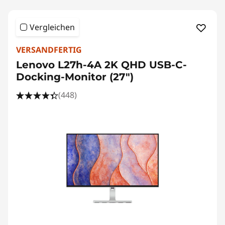
s
Vergleichen
VERSANDFERTIG
Lenovo L27h-4A 2K QHD USB-C-
Docking-Monitor (27")
(448)