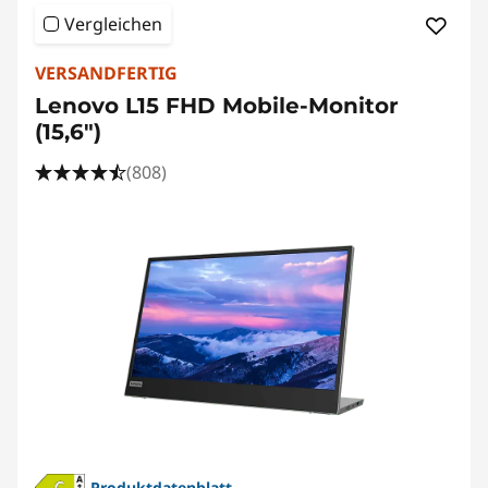
l
Vergleichen
d
VERSANDFERTIG
s
Lenovo L15 FHD Mobile-Monitor
(15,6")
c
(808)
h
i
r
m
e
|
B
Produktdatenblatt