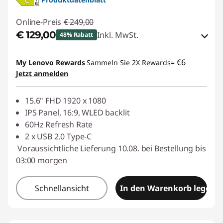
e
Online-Preis
€ 249,00
e
€ 129,00
Inkl. MwSt.
48% Rabatt
i
eCoupon-Rabatt :
-€ 120,00
€6
My Lenovo Rewards
Sammeln Sie 2X Rewards=
n
Jetzt anmelden
eCoupon :
BACKTOSCHOOL
d
15.6" FHD 1920 x 1080
IPS Panel, 16:9, WLED backlit
r
60Hz Refresh Rate
2 x USB 2.0 Type-C
u
Voraussichtliche Lieferung 10.08. bei Bestellung bis
c
03:00 morgen
k
Schnellansicht
In den Warenkorb legen
e