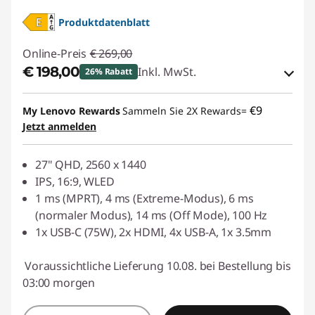
Produktdatenblatt
Online-Preis
€ 269,00
€ 198,00
Inkl. MwSt.
26% Rabatt
eCoupon-Rabatt :
-€ 71,00
€9
My Lenovo Rewards
Sammeln Sie 2X Rewards=
Jetzt anmelden
eCoupon :
BACKTOSCHOOL
27" QHD, 2560 x 1440
IPS, 16:9, WLED
1 ms (MPRT), 4 ms (Extreme-Modus), 6 ms
(normaler Modus), 14 ms (Off Mode), 100 Hz
1x USB-C (75W), 2x HDMI, 4x USB-A, 1x 3.5mm
Voraussichtliche Lieferung 10.08. bei Bestellung bis
03:00 morgen