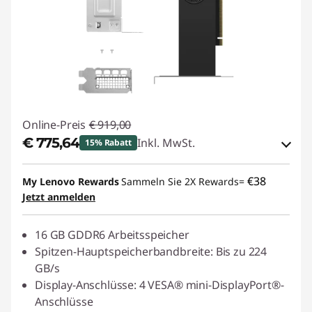
Online-Preis
€ 919,00
€ 775,64
Inkl. MwSt.
15% Rabatt
eCoupon-Rabatt :
-€ 143,36
€38
My Lenovo Rewards
Sammeln Sie 2X Rewards=
Jetzt anmelden
eCoupon :
THINKDEAL
16 GB GDDR6 Arbeitsspeicher
Spitzen-Hauptspeicherbandbreite: Bis zu 224
GB/s
Display-Anschlüsse: 4 VESA® mini-DisplayPort®-
Anschlüsse