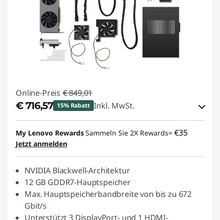
Online-Preis
€ 849,01
€ 716,57
Inkl. MwSt.
15% Rabatt
eCoupon-Rabatt :
-€ 132,44
€35
My Lenovo Rewards
Sammeln Sie 2X Rewards=
Jetzt anmelden
eCoupon :
THINKDEAL
NVIDIA Blackwell-Architektur
12 GB GDDR7-Hauptspeicher
Max. Hauptspeicherbandbreite von bis zu 672
Gbit/s
Unterstützt 3 DisplayPort- und 1 HDMI-