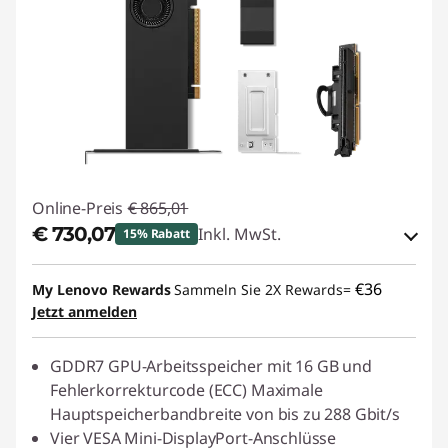
Online-Preis
€ 865,01
€ 730,07
Inkl. MwSt.
15% Rabatt
eCoupon-Rabatt :
-€ 134,94
€36
My Lenovo Rewards
Sammeln Sie 2X Rewards=
Jetzt anmelden
eCoupon :
THINKDEAL
GDDR7 GPU-Arbeitsspeicher mit 16 GB und
Fehlerkorrekturcode (ECC) Maximale
Hauptspeicherbandbreite von bis zu 288 Gbit/s
Vier VESA Mini-DisplayPort-Anschlüsse