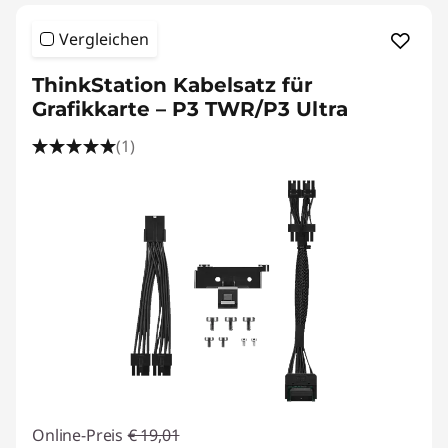
e
n
Vergleichen
ThinkStation Kabelsatz für
Grafikkarte – P3 TWR/P3 Ultra
(1)
Online-Preis
€ 19,01