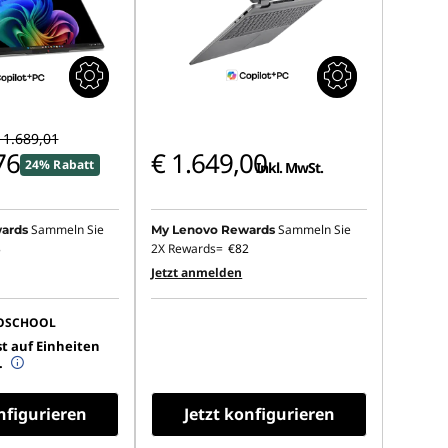
 1.689,01
76
€ 1.649,00
24% Rabatt
Inkl. MwSt.
Sammeln Sie
Sammeln Sie
ards
My Lenovo Rewards
3
2X Rewards=
€82
Jetzt anmelden
OSCHOOL
t auf Einheiten
.
nfigurieren
Jetzt konfigurieren