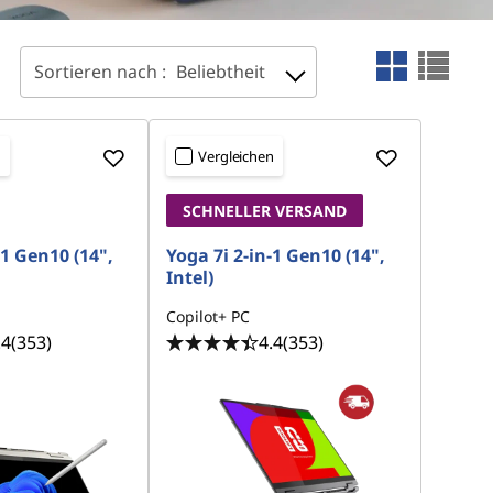
Sortieren nach :
Beliebtheit
n
Vergleichen
SCHNELLER VERSAND
-1 Gen10 (14",
Yoga 7i 2-in-1 Gen10 (14",
Intel)
Copilot+ PC
.4
(353)
4.4
(353)