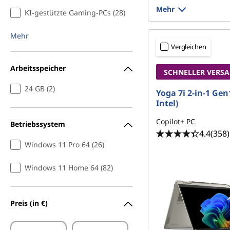
e
Mehr
KI-gestützte Gaming-PCs (28)
a
Mehr
l
Vergleichen
f
Arbeitsspeicher
SCHNELLER VERS
ü
24 GB (2)
Yoga 7i 2-in-1 Gen
Intel)
r
Copilot+ PC
Betriebssystem
A
4.4
(358)
Windows 11 Pro 64 (26)
u
Windows 11 Home 64 (82)
t
o
Preis (in €)
r