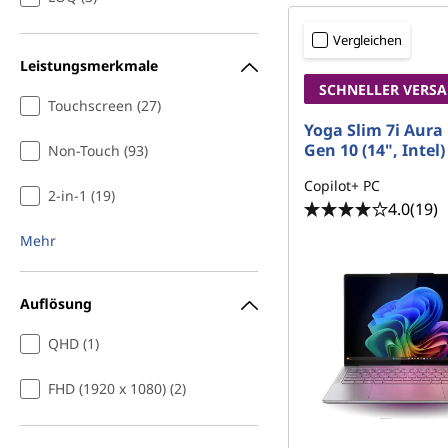
Vergleichen
Leistungsmerkmale
SCHNELLER VERS
Touchscreen (27)
Yoga Slim 7i Aura 
Gen 10 (14", Intel)
Non-Touch (93)
Copilot+ PC
2-in-1 (19)
4.0
(19)
Mehr
Auflösung
QHD (1)
FHD (1920 x 1080) (2)