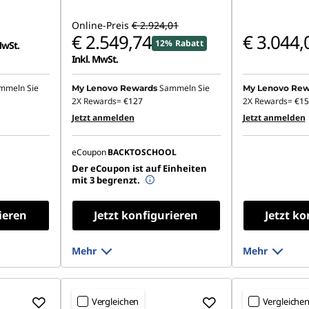
Online-Preis
€ 2.924,01
€ 2.549,74
€ 3.044,
12% Rabatt
MwSt.
Inkl. MwSt.
mmeln Sie
Sammeln Sie
My Lenovo Rewards
My Lenovo Rew
2X Rewards=
€127
2X Rewards=
€15
Jetzt anmelden
Jetzt anmelden
eCoupon
BACKTOSCHOOL
Der eCoupon ist auf Einheiten
mit 3 begrenzt.
ieren
Jetzt konfigurieren
Jetzt ko
Mehr
Mehr
Vergleichen
Vergleiche