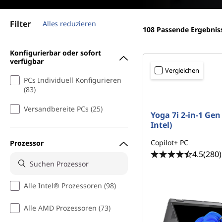
S
r
c
i
Filter
Alles reduzieren
n
108
Passende Ergebnis
h
g
e
Konfigurierbar oder sofort
r
n
verfügbar
Vergleichen
PCs Individuell Konfigurieren
e
(83)
i
Versandbereite PCs (25)
Yoga 7i 2-in-1 Gen
b
Intel)
Copilot+ PC
Prozessor
e
4.5
(280)
n
Alle Intel® Prozessoren (98)
&
Alle AMD Prozessoren (73)
B