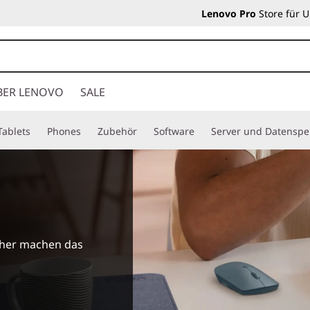
Lenovo Pro
Store für 
BER LENOVO
SALE
Tablets
Phones
Zubehör
Software
Server und Datenspe
icher machen das