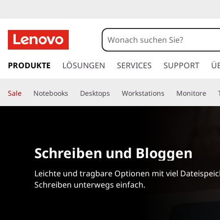
L
a
p
z
u
PRODUKTE
LÖSUNGEN
SERVICES
SUPPORT
Ü
t
m
H
o
Sale
Notebooks
Desktops
Workstations
Monitore
a
u
p
p
t
s
i
Schreiben und Bloggen
n
f
h
Leichte und tragbare Optionen mit viel Dateispe
a
ü
l
Schreiben unterwegs einfach.
t
r
s
p