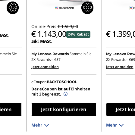
Online-Preis
€ 1.509,00
€ 1.143,00
€ 1.399,
24% Rabatt
MwSt.
Inkl. MwSt.
mmeln Sie
Sammeln Sie
My Lenovo Rewards
My Lenovo Rew
2X Rewards=
€57
2X Rewards=
€6
Jetzt anmelden
Jetzt anmelden
eCoupon
BACKTOSCHOOL
Der eCoupon ist auf Einheiten
mit 3 begrenzt.
ieren
Jetzt konfigurieren
Jetzt ko
Mehr
Mehr