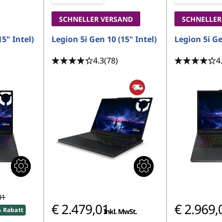
SCHNELLER VERSAND
SCHNELLER
5" Intel)
Legion 5i Gen 10 (15" Intel)
Legion 5i Ge
4.3
(78)
4
01
€ 2.479,01
€ 2.969,
 Rabatt
Inkl. MwSt.