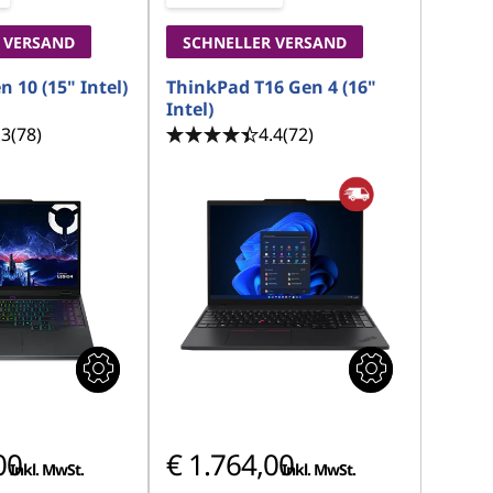
 VERSAND
SCHNELLER VERSAND
n 10 (15" Intel)
ThinkPad T16 Gen 4 (16"
Intel)
.3
(78)
4.4
(72)
00
€ 1.764,00
Inkl. MwSt.
Inkl. MwSt.