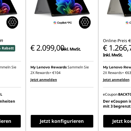
01
Online-Preis
€
€ 2.099,00
€ 1.266,
 Rabatt
Inkl. MwSt.
Inkl. MwSt.
mmeln Sie
Sammeln Sie
My Lenovo Rewards
My Lenovo Rew
2X Rewards=
€104
2X Rewards=
€6
Jetzt anmelden
Jetzt anmelden
L
eCoupon
BACKT
inheiten
Der eCoupon is
mit 3 begrenzt
ieren
Jetzt konfigurieren
Jetzt ko