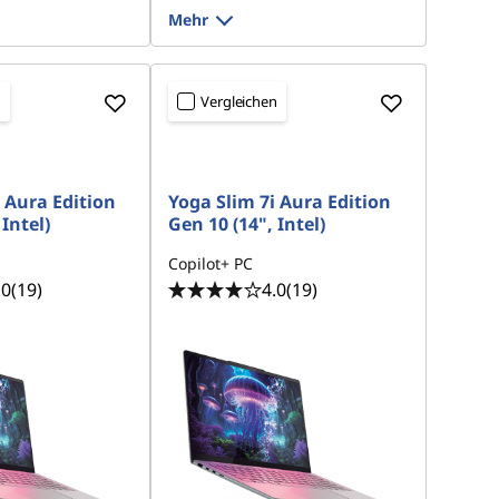
Mehr
n
Vergleichen
 Aura Edition
Yoga Slim 7i Aura Edition
Intel)
Gen 10 (14", Intel)
Copilot+ PC
.0
(19)
4.0
(19)