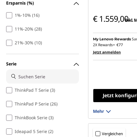
Ersparnis (%)
1%-10% (16)
€ 1.559,00
Inkl. 
11%-20% (28)
Sa
My Lenovo Rewards
21%-30% (10)
2X Rewards=
€77
Jetzt anmelden
Serie
ThinkPad T Serie (3)
Jetzt konfigur
ThinkPad P Serie (26)
Mehr
ThinkBook Serie (3)
Ideapad 5 Serie (2)
Vergleichen