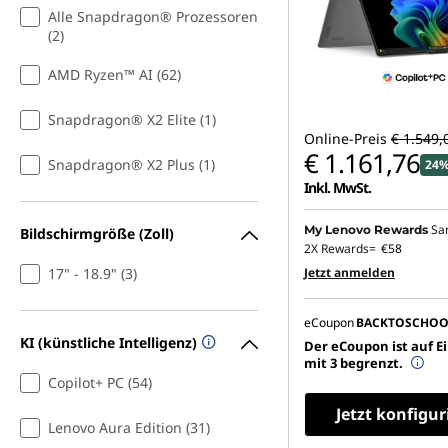
l
Alle Snapdragon® Prozessoren
(2)
o
AMD Ryzen™ AI (62)
g
Snapdragon® X2 Elite (1)
Online-Preis
€ 1.549,
g
€ 1.161,76
Snapdragon® X2 Plus (1)
24%
Inkl. MwSt.
i
Sa
n
My Lenovo Rewards
Bildschirmgröße (Zoll)
2X Rewards=
€58
17" - 18.9" (3)
Jetzt anmelden
g
–
eCoupon
BACKTOSCHOO
KI (künstliche Intelligenz)
Der eCoupon ist auf E
I
mit 3 begrenzt.
Copilot+ PC (54)
d
Jetzt konfigur
Lenovo Aura Edition (31)