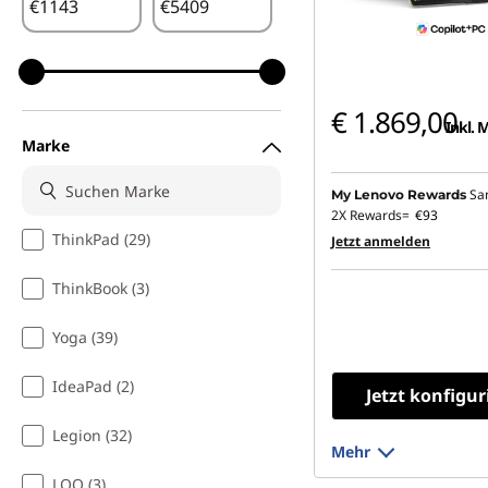
€
€
e
n
€ 1.869,00
Inkl. 
Marke
Sa
My Lenovo Rewards
2X Rewards=
€93
ThinkPad (29)
Jetzt anmelden
ThinkBook (3)
Yoga (39)
IdeaPad (2)
Jetzt konfigur
Legion (32)
Mehr
LOQ (3)