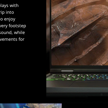
lays with
rip into
so enjoy
every footstep
sound, while
ovements for