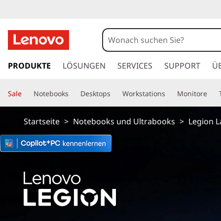
L
e
n
z
u
PRODUKTE
LÖSUNGEN
SERVICES
SUPPORT
Ü
o
m
H
v
Sale
Notebooks
Desktops
Workstations
Monitore
a
u
o
p
Startseite
>
Notebooks und Ultrabooks
>
Legion 
t
L
i
n
e
h
a
g
l
t
i
s
p