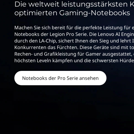
o
Die weltweit leistungsstärksten K
r
n
i
optimierten Gaming-Notebooks
n
P
g
Machen Sie sich bereit für die perfekte Leistung für
e
Notebooks der Legion Pro Serie. Die Lenovo AI Engin
r
n
durch den LA-Chip, sichert Ihnen den Sieg und lehrt 
Konkurrenten das Fürchten. Diese Geräte sind mit 
o
Rechen- und Grafikleistung für Gamer ausgestattet, 
höchsten Leveln kämpfen und die schwersten Hürd
S
e
Notebooks der Pro Serie ansehen
r
i
e
s