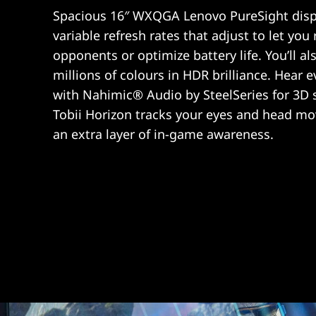
Spacious 16″ WXQGA Lenovo PureSight disp
s
variable refresh rates that adjust to let you 
opponents or optimize battery life. You’ll al
millions of colours in HDR brilliance. Hear 
with Nahimic® Audio by SteelSeries for 3D 
Tobii Horizon tracks your eyes and head m
an extra layer of in-game awareness.