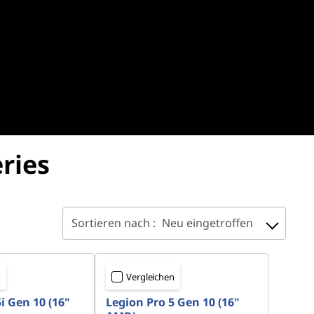
ries
Sortieren nach :
Neu eingetroffen
n
Vergleichen
i Gen 10 (16"
Legion Pro 5 Gen 10 (16"