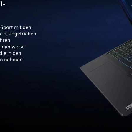
I-
 eSport mit den
e +, angetrieben
Ihren
tonnenweise
die in den
en nehmen.