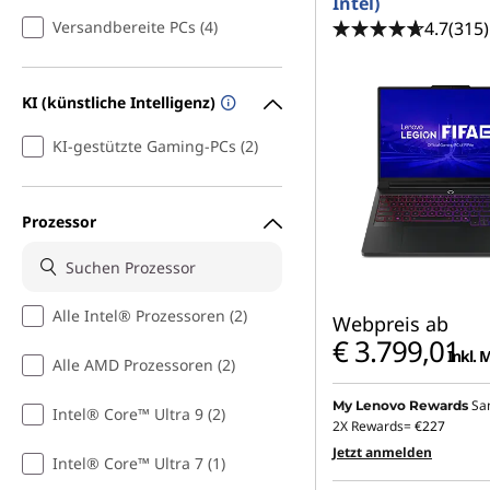
Intel)
4.7
(315)
Versandbereite PCs (4)
KI (künstliche Intelligenz)
KI-gestützte Gaming-PCs (2)
Prozessor
Alle Intel® Prozessoren (2)
Webpreis ab
€ 3.799,01
Inkl. 
Alle AMD Prozessoren (2)
Sa
My Lenovo Rewards
Intel® Core™ Ultra 9 (2)
2X Rewards=
€227
Jetzt anmelden
Intel® Core™ Ultra 7 (1)