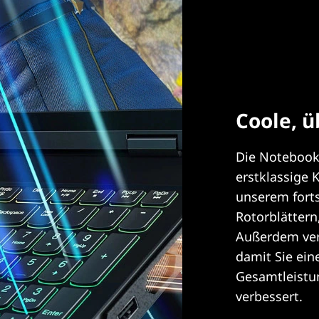
Coole, ü
Die Notebooks
erstklassige 
unserem forts
Rotorblättern
Außerdem ver
damit Sie ein
Gesamtleistun
verbessert.