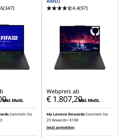
AMD)
.6
(347)
4.4
(97)
b
Webpreis ab
00
€ 1.807,20
Inkl. MwSt.
Inkl. MwSt.
Sammeln Sie
Sammeln Sie
ards
My Lenovo Rewards
3
2X Rewards=
€108
Jetzt anmelden