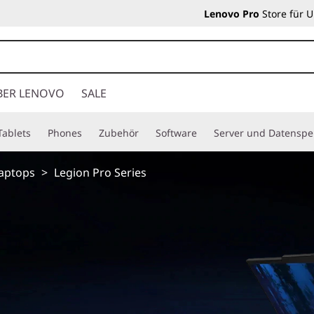
Lenovo Pro
Store für 
BER LENOVO
SALE
Tablets
Phones
Zubehör
Software
Server und Datenspe
Laptops
>
Legion Pro Series