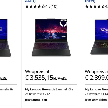
AMD)
Intel)
4.5
(10)
4
Webpreis ab
Webpreis a
€ 3.535,15
€ 2.399,
MwSt.
Inkl. MwSt.
mmeln Sie
Sammeln Sie
My Lenovo Rewards
My Lenovo Rew
2X Rewards=
€212
2X Rewards=
€14
Jetzt anmelden
Jetzt anmelden