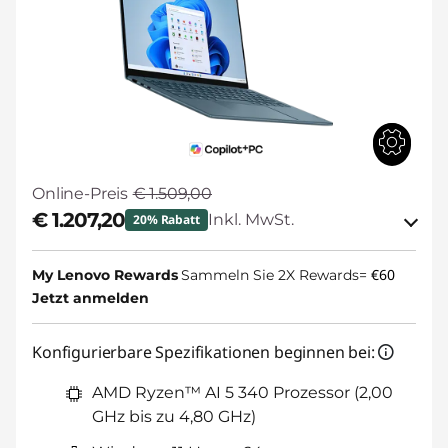
Online-Preis
€ 1.509,00
€ 1.207,20
Inkl. MwSt.
20% Rabatt
eCoupon-Rabatt :
-€ 301,80
€60
My Lenovo Rewards
Sammeln Sie 2X Rewards=
Jetzt anmelden
BACKTOSCHOOL
eCoupon :
Konfigurierbare Spezifikationen beginnen bei:
Der eCoupon ist auf Einheiten mit
3 begrenzt.
AMD Ryzen™ AI 5 340 Prozessor (2,00
GHz bis zu 4,80 GHz)