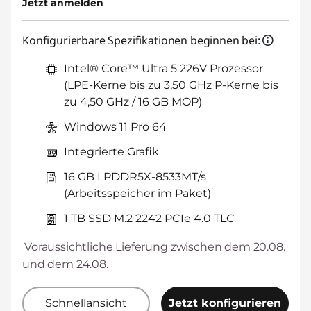
Jetzt anmelden
BACKTOSCHOOL
eCoupon :
Konfigurierbare Spezifikationen beginnen bei:
Der eCoupon ist auf Einheiten mit
3 begrenzt.
Intel® Core™ Ultra 5 226V Prozessor
(LPE-Kerne bis zu 3,50 GHz P-Kerne bis
zu 4,50 GHz / 16 GB MOP)
Windows 11 Pro 64
Integrierte Grafik
16 GB LPDDR5X-8533MT/s
(Arbeitsspeicher im Paket)
1 TB SSD M.2 2242 PCIe 4.0 TLC
Voraussichtliche Lieferung zwischen dem 20.08.
und dem 24.08.
Schnellansicht
Jetzt konfigurieren