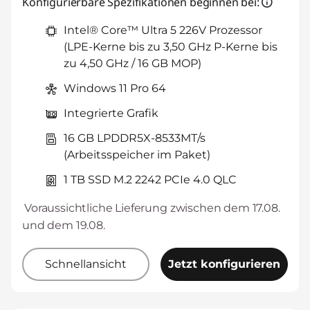
Konfigurierbare Spezifikationen beginnen bei:
Der eCoupon ist auf Einheiten mit
3 begrenzt.
Intel® Core™ Ultra 5 226V Prozessor
(LPE-Kerne bis zu 3,50 GHz P-Kerne bis
zu 4,50 GHz / 16 GB MOP)
Windows 11 Pro 64
Integrierte Grafik
16 GB LPDDR5X-8533MT/s
(Arbeitsspeicher im Paket)
1 TB SSD M.2 2242 PCIe 4.0 QLC
Voraussichtliche Lieferung zwischen dem 17.08.
und dem 19.08.
Schnellansicht
Jetzt konfigurieren