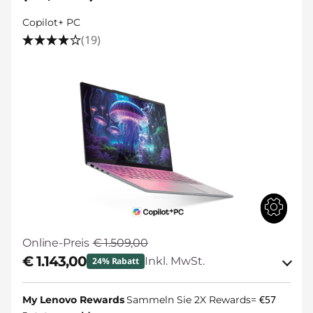
Copilot+ PC
(19)
Online-Preis
€ 1.509,00
€ 1.143,00
Inkl. MwSt.
24% Rabatt
eCoupon-Rabatt :
-€ 366,00
€57
My Lenovo Rewards
Sammeln Sie 2X Rewards=