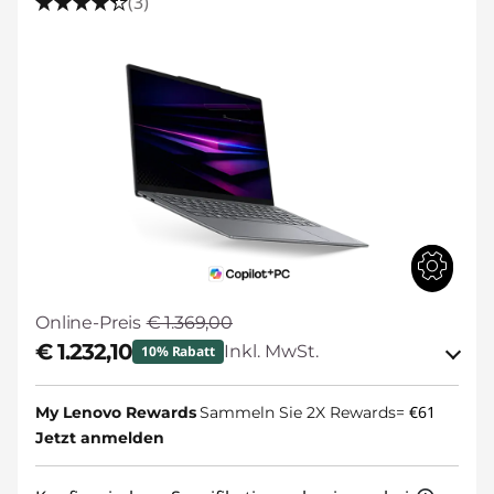
(3)
Online-Preis
€ 1.369,00
€ 1.232,10
Inkl. MwSt.
10% Rabatt
eCoupon-Rabatt :
-€ 136,90
€61
My Lenovo Rewards
Sammeln Sie 2X Rewards=
Jetzt anmelden
BACKTOSCHOOL
eCoupon :