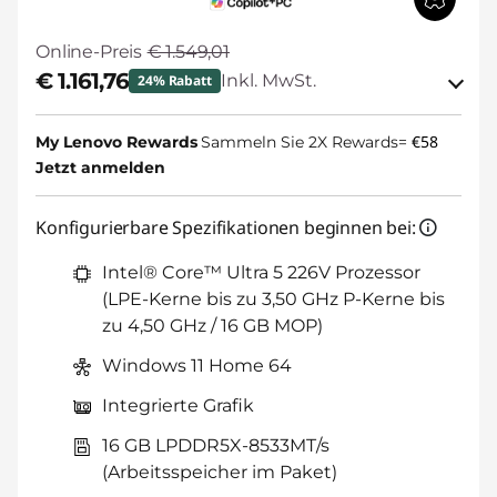
Online-Preis
€ 1.549,01
€ 1.161,76
Inkl. MwSt.
24% Rabatt
eCoupon-Rabatt :
-€ 387,25
€58
My Lenovo Rewards
Sammeln Sie 2X Rewards=
Jetzt anmelden
BACKTOSCHOOL
eCoupon :
Konfigurierbare Spezifikationen beginnen bei:
Der eCoupon ist auf Einheiten mit
3 begrenzt.
Intel® Core™ Ultra 5 226V Prozessor
(LPE-Kerne bis zu 3,50 GHz P-Kerne bis
zu 4,50 GHz / 16 GB MOP)
Windows 11 Home 64
Integrierte Grafik
16 GB LPDDR5X-8533MT/s
(Arbeitsspeicher im Paket)