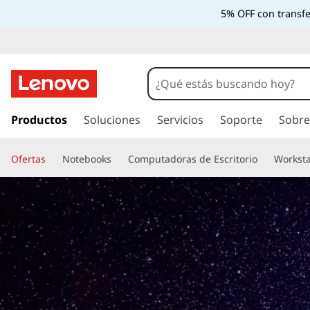
5% OFF con transfe
I
r
Productos
Soluciones
Servicios
Soporte
Sobre
a
l
Ofertas
Notebooks
Computadoras de Escritorio
Worksta
c
o
n
t
e
n
i
d
o
p