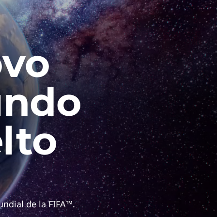
ovo
undo
lto
undial de la FIFA™.