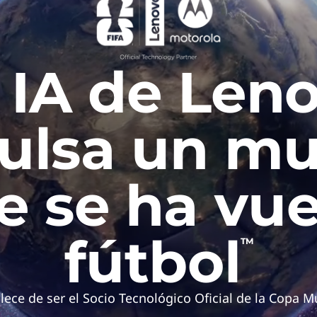
 IA de Len
ulsa un m
e se ha vue
fútbol
TM
ece de ser el Socio Tecnológico Oficial de la Copa M