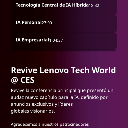
Tecnología Central de IA Híbrida
18:32
IA Personal
27:00
IA Empresarial
1:04:37
FIFA
1:42:17
Revive Lenovo Tech World
Clausura
1:51:48
@ CES
Revive la conferencia principal que presentó un
audaz nuevo capítulo para la IA, definido por
anuncios exclusivos y líderes
globales visionarios.
Agradecemos a nuestros patrocinadores