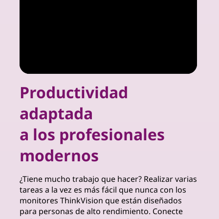
r
S
o
l
u
Productividad
t
adaptada
i
a los profesionales
o
modernos
n
¿Tiene mucho trabajo que hacer? Realizar varias
s
tareas a la vez es más fácil que nunca con los
monitores ThinkVision que están diseñados
f
para personas de alto rendimiento. Conecte