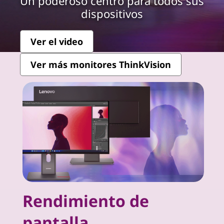
k
Un poderoso centro para todos sus
dispositivos
V
i
Ver el video
s
Ver más monitores ThinkVision
i
o
n
-
P
r
Rendimiento de
e
pantalla