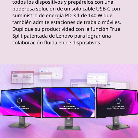
todos los dispositivos y prepárelos con una
o
poderosa solución de un solo cable USB-C con
suministro de energía PD 3.1 de 140 W que
r
también admite estaciones de trabajo móviles.
Duplique su productividad con la función True
t
Split patentada de Lenovo para lograr una
colaboración fluida entre dispositivos.
h
e
M
o
d
e
r