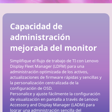
n
W
o
Capacidad de
r
administración
k
mejorada del monitor
s
Simplifique el flujo de trabajo de TI con Lenovo
p
Display Fleet Manager (LDFM) para una
administración optimizada de los activos,
a
actualizaciones de firmware rápidas y sencillas y
la personalización centralizada de la
c
configuración de OSD.
Personalice y ajuste fácilmente la configuración
e
de visualización en pantalla a través de Lenovo
Accessory and Display Manager (LADM) para
lograr una administración sencilla del