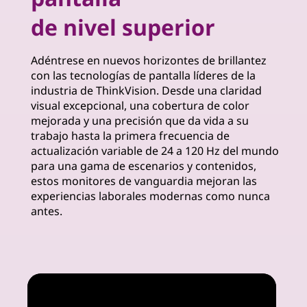
m
de nivel superior
u
Adéntrese en nuevos horizontes de brillantez
i
con las tecnologías de pantalla líderes de la
industria de ThinkVision. Desde una claridad
m
visual excepcional, una cobertura de color
mejorada y una precisión que da vida a su
M
trabajo hasta la primera frecuencia de
actualización variable de 24 a 120 Hz del mundo
o
para una gama de escenarios y contenidos,
estos monitores de vanguardia mejoran las
n
experiencias laborales modernas como nunca
antes.
i
t
o