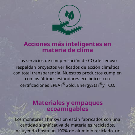
durante
años en
:
La cantidad total de energía que
ahorra:
kWh
El porcentaje de reducción en el consumo
anual de energía:
%
Acciones más inteligentes en
materia de clima
La cantidad total de ahorro en costo de
electricidad:
Los servicios de compensación de CO
de Lenovo
2
respaldan proyectos verificados de acción climática
con total transparencia. Nuestros productos cumplen
con los últimos estándares ecológicos con
®
®
certificaciones EPEAT
Gold, EnergyStar
y TCO.
Materiales y empaques
ecoamigables
Los monitores ThinkVision están fabricados con una
cantidad significativa de materiales reciclados,
incluyendo hasta un 100% de aluminio reciclado, un