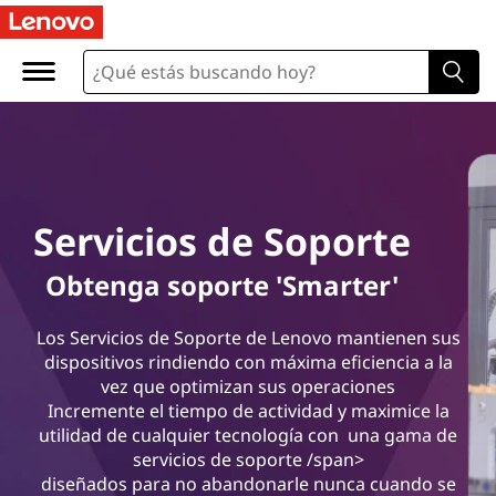
S
e
r
v
i
Servicios de Soporte
c
Obtenga soporte 'Smarter'
i
Los Servicios de Soporte de Lenovo mantienen sus
o
dispositivos rindiendo con máxima eficiencia a la
vez que optimizan sus operaciones
s
Incremente el tiempo de actividad y maximice la
utilidad de cualquier tecnología con una gama de
d
servicios de soporte /span>
diseñados para no abandonarle nunca cuando se