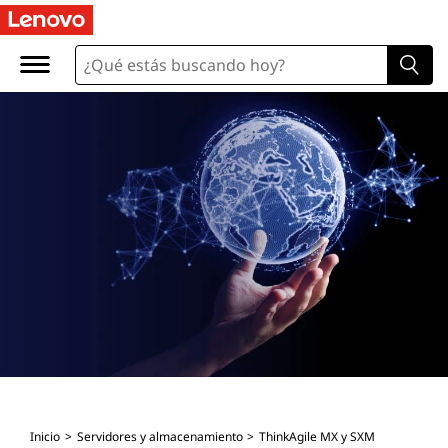
Inicio
Servidores y almacenamiento
ThinkAgile MX y SXM