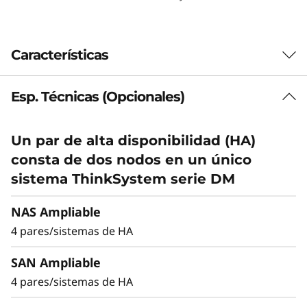
t
e
Características
m
Esp. Técnicas (Opcionales)
Equilibrio entre
D
rendimiento y
M
Un par de alta disponibilidad (HA)
eficiencia
consta de dos nodos en un único
5
sistema ThinkSystem serie DM
2
Ideal para empresas de tamaño medio que
precisan más rendimiento y capacidad, el
NAS Ampliable
0
DM5200H es hasta un 50% más rápido que la
4 pares/sistemas de HA
generación anterior, lo que lo convierten en
0
una opción versátil para empresas que buscan
SAN Ampliable
un equilibrio entre rendimiento y eficiencia de
H
4 pares/sistemas de HA
costes.