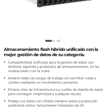
i
d
a
T
Matriz Híbrida ThinkSystem DM5200H
h
Flash
+2
Almacenamiento flash híbrido unificado con la
i
mejor gestión de datos de su categoría.
n
Compatibilidad unificada para la gestión de datos con
distintos soportes y protocolos de almacenamiento, en las
k
instalaciones o en la nube.
Acelere todas las cargas de trabajo sin sacrificar nada a
S
cambio mediante un rendimiento constante.
Elimine silos de infraestructura y cuellos de botella de datos
y
para conseguir simplicidad a cualquier escala.
s
Proteja sus datos con cifrado siempre activo y protección
autónoma contra 'ransomware’ mejorada con IA.