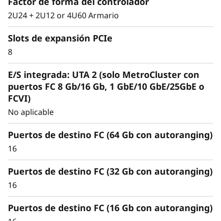
Factor de forma del controlador
inteligente y
2U24 + 2U12 or 4U60 Armario
exhaustiva
Slots de expansión PCIe
8
La arquitectura unificada gestiona sin fisuras
cargas de trabajo de bloques, archivos y
E/S integrada: UTA 2 (solo MetroCluster con
objetos, localmente o en la nube, mediante
puertos FC 8 Gb/16 Gb, 1 GbE/10 GbE/25GbE o
una misma interfaz de gestión para ofrecer
FCVI)
una experiencia de usuario eficiente y
No aplicable
transparente.
Puertos de destino FC (64 Gb con autoranging)
Satisfaga las demandas de las nuevas cargas
de trabajo y elimine cuellos de botella y silos de
16
datos para simplificar la gestión a cualquier
Puertos de destino FC (32 Gb con autoranging)
escala.
16
Puertos de destino FC (16 Gb con autoranging)