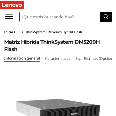
M
a
t
Inicio
>
...
>
ThinkSystem DM Series Hybrid Flash
r
Matriz Híbrida ThinkSystem DM5200H
i
Flash
z
Información general
Características
Esp. Técnicas (Opcional
H
í
b
r