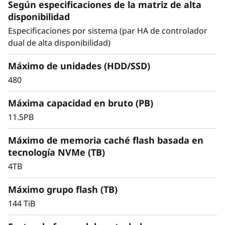
F
Según especificaciones de la matriz de alta
Consiga una excepcional eficiencia en el
disponibilidad
l
almacenamiento a la vez que ofrece el
Especificaciones por sistema (par HA de controlador
rendimiento constante que precisa para las
dual de alta disponibilidad)
a
cargas de trabajo de misión crítica.
s
Máximo de unidades (HDD/SSD)
480
h
Máxima capacidad en bruto (PB)
11.5PB
Máximo de memoria caché flash basada en
tecnología NVMe (TB)
4TB
Máximo grupo flash (TB)
144 TiB
Gestión de datos