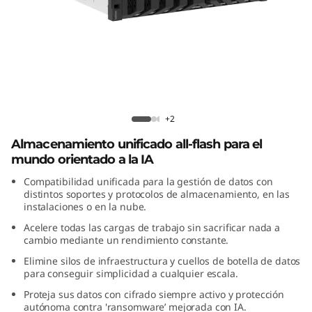
f
l
a
s
Lenovo ThinkSystem DM7200F All-
h
Flash Array
+2
Almacenamiento unificado all-flash para el
T
mundo orientado a la IA
h
Compatibilidad unificada para la gestión de datos con
distintos soportes y protocolos de almacenamiento, en las
i
instalaciones o en la nube.
Acelere todas las cargas de trabajo sin sacrificar nada a
n
cambio mediante un rendimiento constante.
Elimine silos de infraestructura y cuellos de botella de datos
k
para conseguir simplicidad a cualquier escala.
S
Proteja sus datos con cifrado siempre activo y protección
autónoma contra 'ransomware’ mejorada con IA.