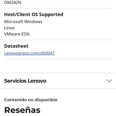
valiosos datos contra el ransomware y otras
DM242N
ciberamenazas externas o internas para
mantener los datos disponibles, eliminar
Host/Client OS Supported
disrupciones y recuperarse rápidamente en
Microsoft Windows
caso de fallo.
Linux
VMware ESXi
El cifrado siempre activado y la detección
autónoma de ransomware en tiempo real, con
Datasheet
modelos de aprendizaje automático protegen
Lenovopress.com/dS0047
sus datos sensibles localmente y en la nube.
Servicios Lenovo
Contenido no disponible
Servicios de Soluciones
Reseñas
Diseñe la mejor estrategia para su empresa.
Trabajaremos con usted para hallar la solución