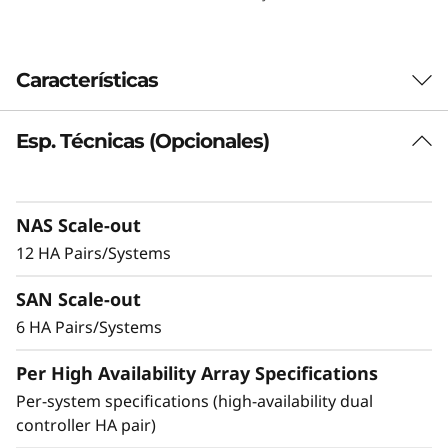
y
s
Características
t
Esp. Técnicas (Opcionales)
Ofrece rendimiento y
e
densidad
m
NAS Scale-out
excepcionales
D
12 HA Pairs/Systems
M
Ideal para empresas que precisan mayor
SAN Scale-out
rendimiento y capacidad, el DM7200F es hasta
7
2,5 veces más rápido que la generación
6 HA Pairs/Systems
anterior, por lo que constituye la opción idónea
2
Per High Availability Array Specifications
para organizaciones con aplicaciones de IA y
de misión crítica en entornos con limitaciones
Per-system specifications (high-availability dual
0
de espacio.
controller HA pair)