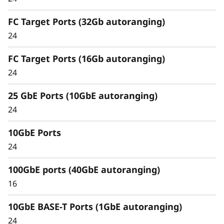
inteligente y
FC Target Ports (32Gb autoranging)
exhaustiva
24
La arquitectura unificada gestiona sin fisuras
FC Target Ports (16Gb autoranging)
cargas de trabajo de bloques, archivos y
24
objetos, localmente o en la nube, mediante
una misma interfaz de gestión para ofrecer
25 GbE Ports (10GbE autoranging)
una experiencia de usuario eficiente y
24
transparente.
10GbE Ports
Satisfaga las demandas de las nuevas cargas
24
de trabajo y elimine cuellos de botella y silos de
datos para simplificar la gestión a cualquier
100GbE ports (40GbE autoranging)
escala.
16
10GbE BASE-T Ports (1GbE autoranging)
24