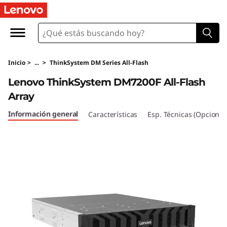
M
a
t
Inicio
>
...
>
ThinkSystem DM Series All-Flash
r
Lenovo ThinkSystem DM7200F All-Flash
i
Array
z
Información general
Características
Esp. Técnicas (Opcional
a
l
l
-