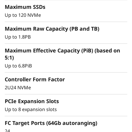
0
Consiga una excepcional eficiencia en el
Maximum SSDs
F
almacenamiento a la vez que ofrece el
Up to 120 NVMe
rendimiento constante que precisa para las
cargas de trabajo de misión crítica.
Maximum Raw Capacity (PB and TB)
Up to 1.8PB
Maximum Effective Capacity (PiB) (based on
5:1)
Up to 6.8PiB
Controller Form Factor
2U24 NVMe
PCIe Expansion Slots
Up to 8 expansion slots
FC Target Ports (64Gb autoranging)
Gestión de datos
24