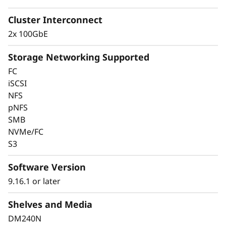
Cluster Interconnect
2x 100GbE
Storage Networking Supported
FC
iSCSI
NFS
pNFS
Mantenga sus datos
SMB
NVMe/FC
disponibles y seguros
S3
con protección líder
Software Version
del mercado
9.16.1 or later
Shelves and Media
La seguridad de los datos es una preocupación
clave para cualquier organización. Proteja sus
DM240N