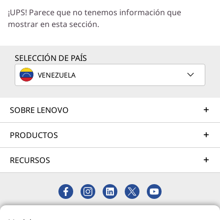
¡UPS! Parece que no tenemos información que
correcta para sus exclusivas necesidades
mostrar en esta sección.
empresariales.
Más información
SELECCIÓN DE PAÍS
VENEZUELA
Servicios de Implementación
Acelere su tiempo de llegada a la productividad. Le
ayudaremos a simplificar la implementación de nuevas
SOBRE LENOVO
tecnologías para que pueda concentrarse en su
empresa.
PRODUCTOS
Más información
RECURSOS
Servicios de Asistencia
Proteja su inversión en TI. Nuestros expertos están
listos para ayudar, en todo el mundo y durante todo el
© 2026 Lenovo. Todos los derechos reservados.