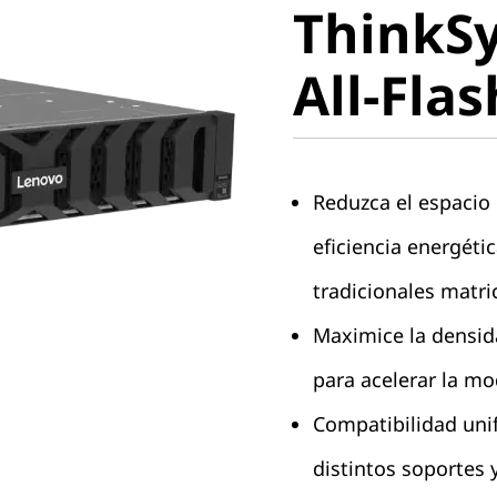
ThinkS
DG5200 A
All-Fla
Array
Reduzca el espacio 
eficiencia energéti
tradicionales matri
Maximice la densid
para acelerar la mo
Compatibilidad unif
distintos soportes