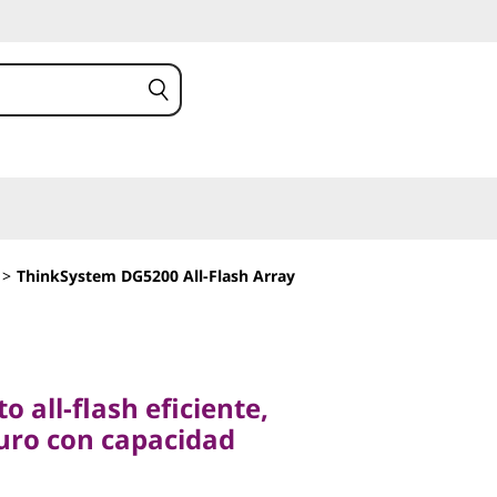
>
ThinkSystem DG5200 All-Flash Array
l-flash eficiente,
o con capacidad
all-flash eficiente,
guro con capacidad
stem