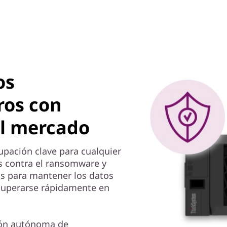
os
ros con
el mercado
upación clave para cualquier
os contra el ransomware y
as para mantener los datos
ecuperarse rápidamente en
ción autónoma de