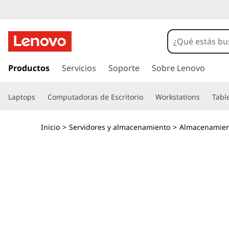
M
a
t
I
r
Productos
Servicios
Soporte
Sobre Lenovo
r
a
l
i
Laptops
Computadoras de Escritorio
Workstations
Tabl
c
o
z
n
Inicio
>
Servidores y almacenamiento
>
Almacenamien
t
a
e
n
l
i
d
l
o
p
-
r
i