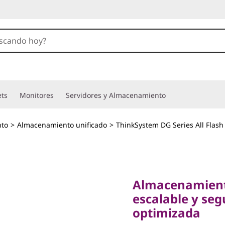
ets
Monitores
Servidores y Almacenamiento
to
>
Almacenamiento unificado
>
ThinkSystem DG Series All Flash
Almacenamiento al
escalable y segur
Almacenamiento 
optimizada
escalable y se
ThinkSy
optimizada