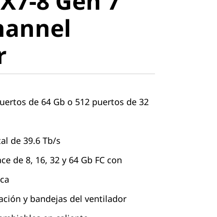
X7-8 Gen 7
annel
hannel
r
uertos de 64 Gb o 512 puertos de 32
al de 39.6 Tb/s
ce de 8, 16, 32 y 64 Gb FC con
ica
ción y bandejas del ventilador