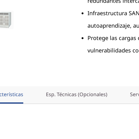
redundantes interc
Infraestructura SA
autoaprendizaje, a
Protege las cargas d
vulnerabilidades co
terísticas
Esp. Técnicas (Opcionales)
Ser