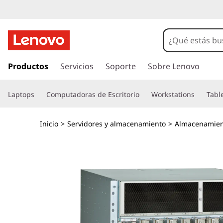
L
e
n
I
r
Productos
Servicios
Soporte
Sobre Lenovo
o
a
l
v
Laptops
Computadoras de Escritorio
Workstations
Tabl
c
o
o
n
Inicio
>
Servidores y almacenamiento
>
Almacenamien
t
X
e
n
7
i
d
-
o
p
8
r
i