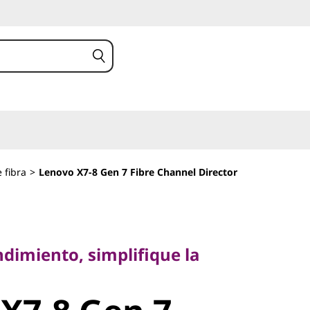
 fibra
>
Lenovo X7-8 Gen 7 Fibre Channel Director
miento, simplifique la
dimiento, simplifique la
7-8 Gen 7