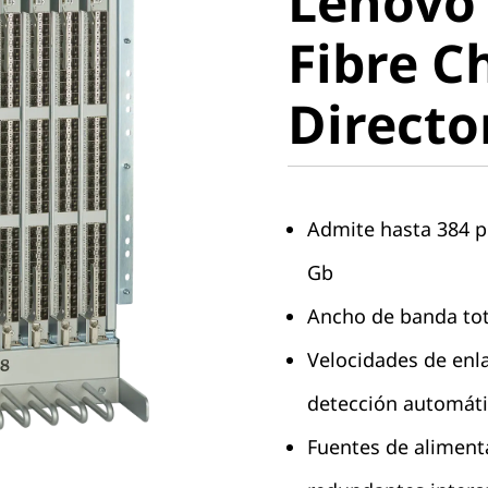
Lenovo 
Fibre Ch
Fibre C
Director
Directo
Admite hasta 384 p
Gb
Ancho de banda tot
Velocidades de enla
detección automát
Fuentes de alimenta