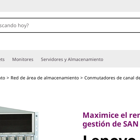
ets
Monitores
Servidores y Almacenamiento
to
>
Red de área de almacenamiento
>
Conmutadores de canal de
Maximice el rendi
gestión de SAN
Maximice el ren
Lenovo X
gestión de SAN