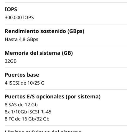
4
vídeo, copias de seguridad y recuperación y
IOPS
2
computación de alto rendimiento, por lo que
300.000 IOPS
constituye una solución ideal para la pequeña
0
y mediana empresa.
Rendimiento sostenido (GBps)
0
Hasta 4,8 GBps
H
Memoria del sistema (GB)
32GB
2
Puertos base
U
4 iSCSI de 10/25 G
2
Puertos E/S opcionales (por sistema)
4
8 SAS de 12 Gb
8x 1/10Gb iSCSI RJ-45
8 FC de 16 Gb/32 Gb
Simplicidad y escalabilidad demostradas