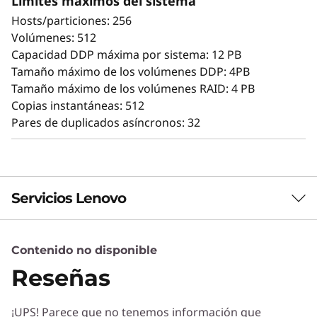
Límites máximos del sistema
El escalado resulta muy fácil gracias a las
Hosts/particiones: 256
herramientas de diseño modular y fácil uso
Volúmenes: 512
incorporadas. Empiece a trabajar con sus
Capacidad DDP máxima por sistema: 12 PB
datos en cuestión de minutos. Su gran
Tamaño máximo de los volúmenes DDP: 4PB
flexibilidad de configuración, ajuste del
Tamaño máximo de los volúmenes RAID: 4 PB
rendimiento a medida y control total de la
Copias instantáneas: 512
ubicación de los datos permiten a los
Pares de duplicados asíncronos: 32
administradores maximizar el rendimiento y la
facilidad de uso.
La intuitiva GUI mediante navegador simplifica
la configuración y el mantenimiento, a la vez
Servicios Lenovo
que ofrece posibilidades de mantenimiento
para ofrecer rendimiento, integridad de datos,
fiabilidad y seguridad de forma constante.
Contenido no disponible
Servicios de Soluciones
Reseñas
Diseñe la mejor estrategia para su empresa.
Trabajaremos con usted para hallar la solución
¡UPS! Parece que no tenemos información que
correcta para sus exclusivas necesidades