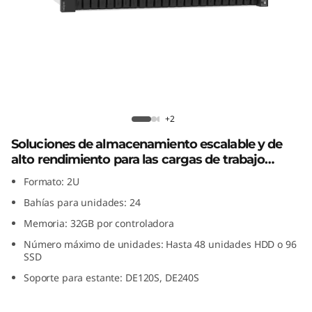
i
d
a
f
Matriz híbrida flash ThinkSystem
l
DE4200H 2U24
+2
Soluciones de almacenamiento escalable y de
a
alto rendimiento para las cargas de trabajo
s
actuales
Formato: 2U
Bahías para unidades: 24
h
Memoria: 32GB por controladora
T
Número máximo de unidades: Hasta 48 unidades HDD o 96
SSD
h
Soporte para estante: DE120S, DE240S
i