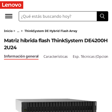
M
a
t
Inicio
>
...
>
ThinkSystem DE Hybrid Flash Array
r
Matriz híbrida flash ThinkSystem DE4200H
i
2U24
z
Información general
Características
Esp. Técnicas (Opcional
h
í
b
r