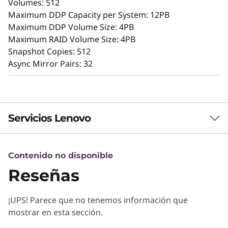
Volumes: 512
La intuitiva GUI mediante navegador simplifica
Maximum DDP Capacity per System: 12PB
la configuración y el mantenimiento, a la vez
Maximum DDP Volume Size: 4PB
que ofrece posibilidades de mantenimiento
Maximum RAID Volume Size: 4PB
para ofrecer rendimiento, integridad de datos,
Snapshot Copies: 512
fiabilidad y seguridad de forma constante.
Async Mirror Pairs: 32
Servicios Lenovo
Contenido no disponible
Servicios de Soluciones
Reseñas
Diseñe la mejor estrategia para su empresa.
Trabajaremos con usted para hallar la solución
¡UPS! Parece que no tenemos información que
correcta para sus exclusivas necesidades
mostrar en esta sección.
empresariales.
Protección avanzada de datos