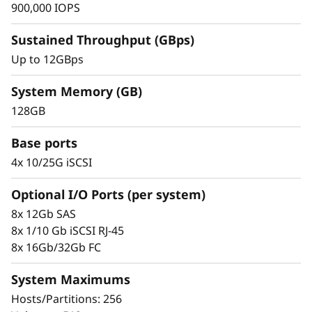
m
900,000 IOPS
D
Sustained Throughput (GBps)
Up to 12GBps
E
4
System Memory (GB)
128GB
8
Simplicidad y gestión demostradas
Base ports
0
El escalado resulta muy fácil gracias a las
4x 10/25G iSCSI
herramientas de diseño modular y fácil uso
0
incorporadas. Empiece a trabajar con sus
Optional I/O Ports (per system)
datos en cuestión de minutos. Su gran
F
8x 12Gb SAS
flexibilidad de configuración, ajuste del
8x 1/10 Gb iSCSI RJ-45
rendimiento a medida y control total de la
8x 16Gb/32Gb FC
ubicación de los datos permiten a los
administradores maximizar el rendimiento y la
System Maximums
facilidad de uso.
Hosts/Partitions: 256