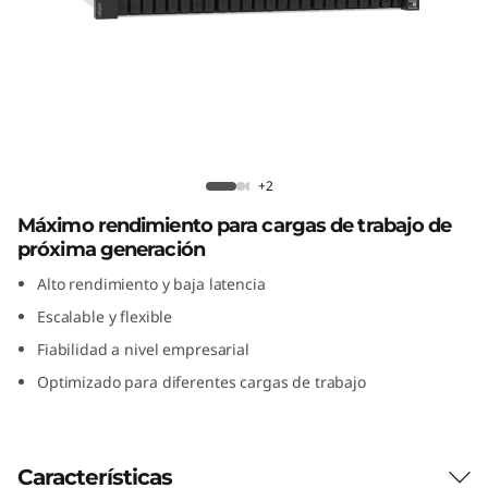
l
m
e
n
Lenovo ThinkSystem DE4800F All-
t
Flash Array
+2
Máximo rendimiento para cargas de trabajo de
e
próxima generación
f
Alto rendimiento y baja latencia
Escalable y flexible
l
Fiabilidad a nivel empresarial
a
Optimizado para diferentes cargas de trabajo
s
h
Características