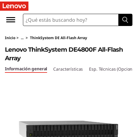
M
a
t
Inicio
>
...
>
ThinkSystem DE All-Flash Array
r
Lenovo ThinkSystem DE4800F All-Flash
i
Array
z
Información general
Características
Esp. Técnicas (Opcional
t
o
t
a