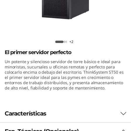
t
o
r
r
ThinkSystem ST50 Tower Server
+2
e
El primer servidor perfecto
T
Un potente y silencioso servidor de torre básico e ideal para
minoristas, sucursales u oficinas remotas y perfecto para
colocarlo encima o debajo del escritorio. ThinkSystem ST50 es
h
el primer servidor ideal para las pymes en crecimiento o
entornos de trabajo distribuidos, y presenta almacenamiento
i
de alto nivel, fiabilidad y soporte de mantenimiento.
n
k
Características
S