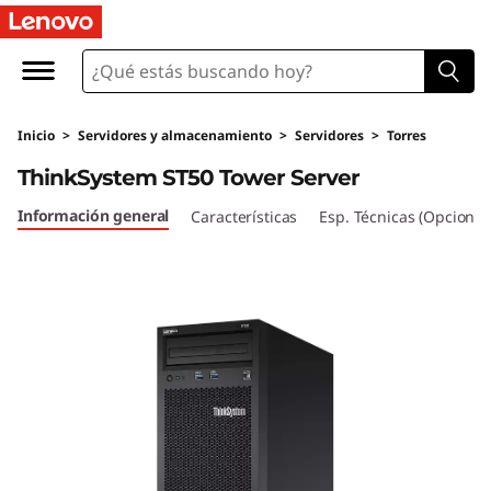
S
e
r
Inicio
>
Servidores y almacenamiento
>
Servidores
>
Torres
v
ThinkSystem ST50 Tower Server
i
Información general
Características
Esp. Técnicas (Opcional
d
o
r
e
n