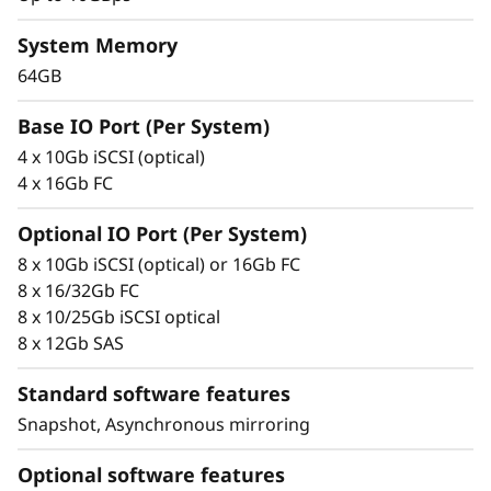
0
a tus datos para obtener un mayor valor en el
System Memory
formato 2U.
0
64GB
0
Combina características de disponibilidad
listas para la empresa con IOPS asequibles,
Base IO Port (Per System)
F
tiempos de respuesta inferiores a 100
4 x 10Gb iSCSI (optical)
microsegundos y hasta 10 GBps de ancho de
4 x 16Gb FC
banda de lectura.
Optional IO Port (Per System)
Entre las características de disponibilidad de la
8 x 10Gb iSCSI (optical) or 16Gb FC
matriz de memoria all-flash ThinkSystem Serie
8 x 16/32Gb FC
DE se incluyen:
8 x 10/25Gb iSCSI optical
8 x 12Gb SAS
Componentes redundantes con funciones
automáticas de recuperación tras fallos
Standard software features
Gestión de almacenamiento intuitiva con
Snapshot, Asynchronous mirroring
funciones de ajuste integrales
Supervisión y diagnóstico avanzados con
Optional software features