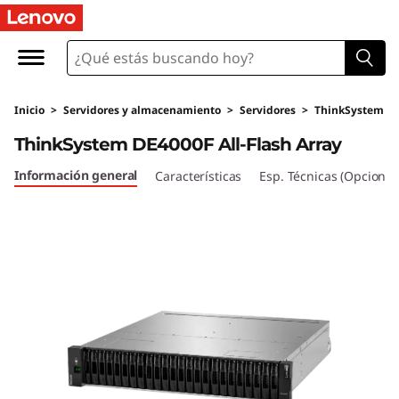
M
a
t
Inicio
>
Servidores y almacenamiento
>
Servidores
>
ThinkSystem
r
ThinkSystem DE4000F All-Flash Array
i
Información general
Características
Esp. Técnicas (Opcional
z
A
l
l
-