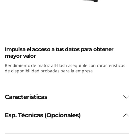
F
l
a
s
ThinkSystem DE4000F All-Flash Array
h
Impulsa el acceso a tus datos para obtener
mayor valor
d
Rendimiento de matriz all-flash asequible con características
de disponibilidad probadas para la empresa
e
T
Características
h
i
Esp. Técnicas (Opcionales)
El desafío
n
Es fundamental que las aplicaciones
empresariales clave se ejecuten con la máxima