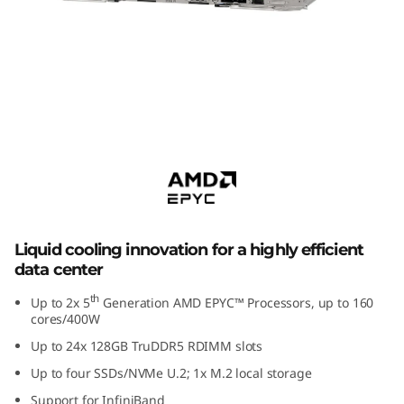
m
S
D
6
Servidor de súper informática Lenovo
6
ThinkSystem SD665 V3
5
V
Liquid cooling innovation for a highly efficient
3
data center
th
Up to 2x 5
Generation AMD EPYC™ Processors, up to 160
H
cores/400W
i
Up to 24x 128GB TruDDR5 RDIMM slots
Up to four SSDs/NVMe U.2; 1x M.2 local storage
g
Support for InfiniBand