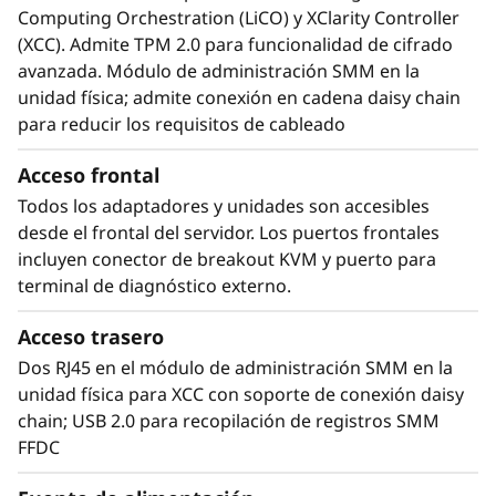
Computing Orchestration (LiCO) y XClarity Controller
La refrigeración por agua del ThinkSystem
(XCC). Admite TPM 2.0 para funcionalidad de cifrado
SD665 V3 mantiene los componentes a menor
avanzada. Módulo de administración SMM en la
temperatura sin ventiladores, que consumen
unidad física; admite conexión en cadena daisy chain
gran cantidad de energía. Los clientes que han
para reducir los requisitos de cableado
implantado sistemas Neptune™ DWC han
estimado hasta un 40 % de ahorro en los
Acceso frontal
costes de energía gracias a la optimización del
Todos los adaptadores y unidades son accesibles
hardware y el software. Sin los ventiladores del
desde el frontal del servidor. Los puertos frontales
sistema se elimina su ruido y funcionan de
incluyen conector de breakout KVM y puerto para
forma extremadamente silenciosa.
terminal de diagnóstico externo.
Acceso trasero
Dos RJ45 en el módulo de administración SMM en la
unidad física para XCC con soporte de conexión daisy
chain; USB 2.0 para recopilación de registros SMM
FFDC