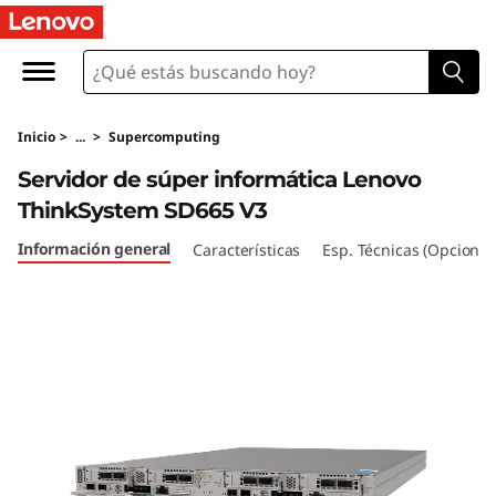
T
h
i
Inicio
>
...
>
Supercomputing
n
Servidor de súper informática Lenovo
k
ThinkSystem SD665 V3
S
Información general
Características
Esp. Técnicas (Opcional
y
s
t
e