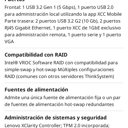
Frontal: 1 USB 3.2 Gen 1 (5 Gbps), 1 puerto USB 2.0
El SR250 V2 incluye Lenovo XClarity Controller,
para administración local utilizando la app XCC Mobile
que estandariza y automatiza las tareas de
Parte trasera: 2 puertos USB 3.2 G2 (10 Gb), 2 puertos
administración del servidor.
RJ45 Gigabit Ethernet, 1 puerto XCC de 1GbE exclusivo
para administración remota, 1 puerto serie y 1 puerto
La aplicación virtualizada XClarity
VGA
Administrator gestiona de forma centralizada
sus servidores, almacenamiento y redes
Compatibilidad con RAID
ThinkSystem, reduciendo costes y acelerando
Intel® VROC Software RAID con compatibilidad para
el aprovisionamiento de la infraestructura.
simple-swap y hot-swap Múltiples configuraciones
RAID (comunes con otros servidores ThinkSystem)
Fuentes de alimentación
Admite una única fuente de alimentación fija o un par
de fuentes de alimentación hot-swap redundantes
Administración de sistemas y seguridad
Lenovo XClarity Controller; TPM 2.0 incorporada;