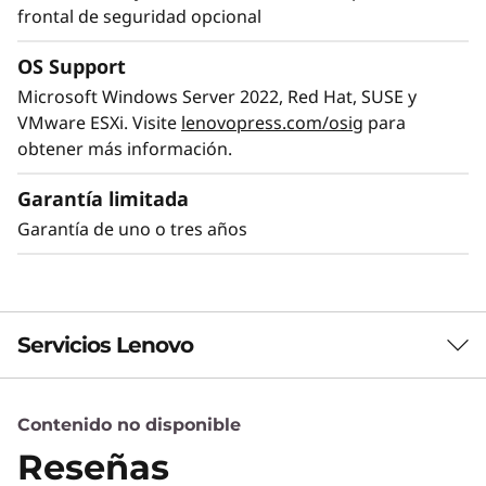
frontal de seguridad opcional
OS Support
Elevada potencia y uso eficiente de la
Microsoft Windows Server 2022, Red Hat, SUSE y
energía
VMware ESXi. Visite
lenovopress.com/osig
para
obtener más información.
El ThinkSystem SR250 V2 ofrece rendimiento
de nivel empresarial con 8 núcleos y utiliza
Garantía limitada
CPUs de 95 W como máximo. Su bastidor de
Garantía de uno o tres años
profundidad reducida se adapta a los entornos
de espacio limitado habituales en muchas
pymes, sucursales y oficinas remetas, así como
a aplicaciones perimetrales.
Servicios Lenovo
El ThinkSystem SR250 V2 es una solución ideal
cuando su negocio necesita un servidor para
manejar grandes cargas de trabajo en un
Contenido no disponible
Servicios de Soluciones
espacio reducido.
Reseñas
Diseñe la mejor estrategia para su empresa.