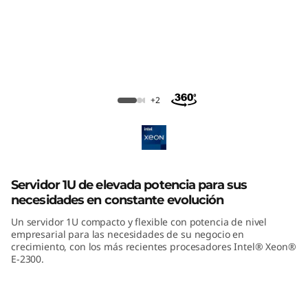
m
S
R
2
ThinkSystem SR250 V2 Rack Server
+2
5
0
V
Servidor 1U de elevada potencia para sus
necesidades en constante evolución
2
Un servidor 1U compacto y flexible con potencia de nivel
empresarial para las necesidades de su negocio en
crecimiento, con los más recientes procesadores Intel® Xeon®
E-2300.