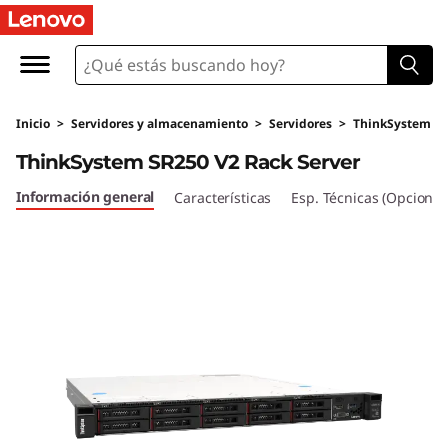
T
h
i
Inicio
>
Servidores y almacenamiento
>
Servidores
>
ThinkSystem
n
ThinkSystem SR250 V2 Rack Server
k
Información general
Características
Esp. Técnicas (Opcional
S
y
s
t
e