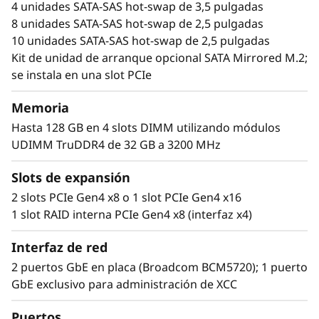
4 unidades SATA-SAS hot-swap de 3,5 pulgadas
8 unidades SATA-SAS hot-swap de 2,5 pulgadas
10 unidades SATA-SAS hot-swap de 2,5 pulgadas
Kit de unidad de arranque opcional SATA Mirrored M.2;
se instala en una slot PCIe
Memoria
Hasta 128 GB en 4 slots DIMM utilizando módulos
UDIMM TruDDR4 de 32 GB a 3200 MHz
Slots de expansión
Flexible, escalable y fácil de administrar
2 slots PCIe Gen4 x8 o 1 slot PCIe Gen4 x16
El ThinkSystem SR250 V2 ofrece flexibilidad
1 slot RAID interna PCIe Gen4 x8 (interfaz x4)
mediante múltiples configuraciones de
memoria TruDDR4, compatibilidad con GPU y
Interfaz de red
gran diversidad de opciones de
2 puertos GbE en placa (Broadcom BCM5720); 1 puerto
almacenamiento. Ideal para infraestructura
GbE exclusivo para administración de XCC
informática, servidores web, virtualización y
aplicaciones perimetrales.
Puertos