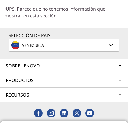
Trabajaremos con usted para hallar la solución
¡UPS! Parece que no tenemos información que
correcta para sus exclusivas necesidades
mostrar en esta sección.
empresariales.
Más información
SELECCIÓN DE PAÍS
VENEZUELA
Servicios de Implementación
Acelere su tiempo de llegada a la productividad. Le
ayudaremos a simplificar la implementación de nuevas
SOBRE LENOVO
tecnologías para que pueda concentrarse en su
empresa.
PRODUCTOS
Más información
RECURSOS
Servicios de Asistencia
Proteja su inversión en TI. Nuestros expertos están
listos para ayudar, en todo el mundo y durante todo el
© 2026 Lenovo. Todos los derechos reservados.