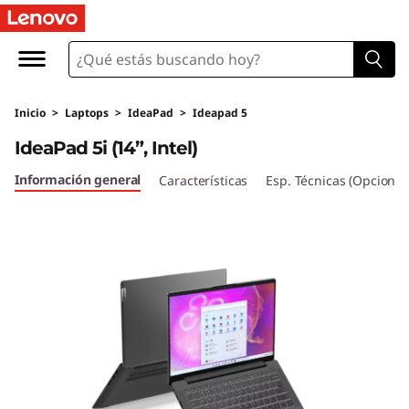
I
d
e
Inicio
>
Laptops
>
IdeaPad
>
Ideapad 5
a
IdeaPad 5i (14”, Intel)
P
Información general
Características
Esp. Técnicas (Opcional
a
d
5
i
(