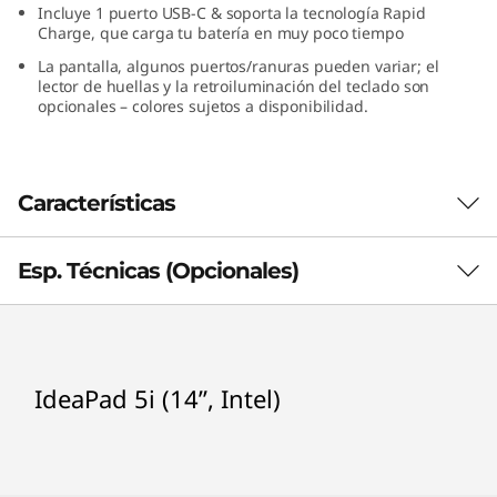
Incluye 1 puerto USB-C & soporta la tecnología Rapid
Charge, que carga tu batería en muy poco tiempo
La pantalla, algunos puertos/ranuras pueden variar; el
lector de huellas y la retroiluminación del teclado son
opcionales – colores sujetos a disponibilidad.
Características
Esp. Técnicas (Opcionales)
Procesador (opcionales)
IdeaPad 5i (14”, Intel)
®
Intel
Core™ i3-1005G1
®
Intel
Core™ i5-1035G1
®
Intel
Core™
Amazon Alexa for your PC