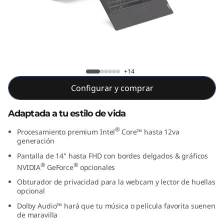
1
4
”
,
IdeaPad 5i (14”, Intel)
+14
I
Configurar y comprar
n
Adaptada a tu estilo de vida
t
®
Procesamiento premium Intel
Core™ hasta 12va
generación
e
Pantalla de 14" hasta FHD con bordes delgados & gráficos
®
®
NVIDIA
GeForce
opcionales
l
Obturador de privacidad para la webcam y lector de huellas
)
opcional
Dolby Audio™ hará que tu música o película favorita suenen
de maravilla