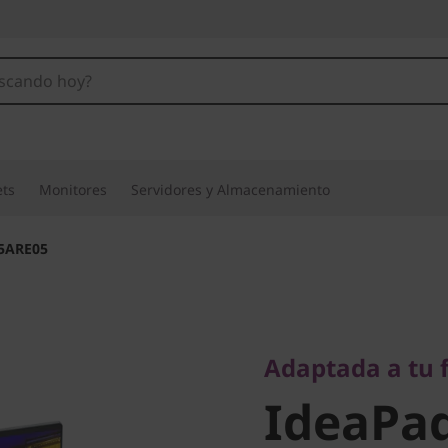
ets
Monitores
Servidores y Almacenamiento
15ARE05
Adaptada a tu f
IdeaPad
Adaptada a tu 
IdeaPad
15ARE0