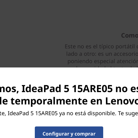
Como 
Este no es el típico portátil
lado a otro: es un accesor
poniendo especial atención
en la suavidad al tacto de
pintura resis
mos, IdeaPad 5 15ARE05 no e
No le
le temporalmente en Lenov
El IdeaPad 5 incluye multi
con suministro de ene
, IdeaPad 5 15ARE05 ya no está disponible. Te suge
directamente desde el portát
lo más rápido posible. Y 
opciones de memoria, es
Configurar y comprar