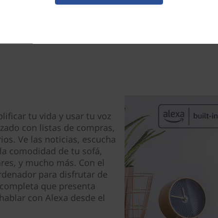
ficar tu vida y usar tu voz
zado con listas de compras,
ios. Ve las noticias, escucha
la comodidad de tu sofá,
ares, y mucho más. Con el
denador para disfrutar de
a completa que presenta
hablar con Alexa desde el