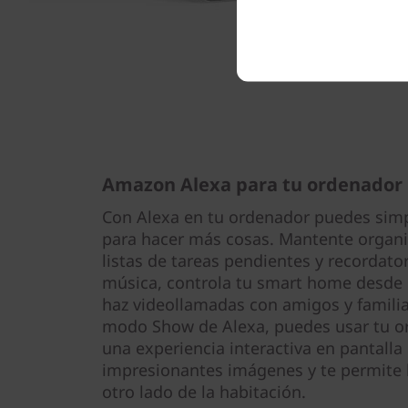
Amazon Alexa para tu ordenador
Con Alexa en tu ordenador puedes simpli
para hacer más cosas. Mantente organi
listas de tareas pendientes y recordator
música, controla tu smart home desde 
haz videollamadas con amigos y famili
modo Show de Alexa, puedes usar tu or
una experiencia interactiva en pantall
impresionantes imágenes y te permite 
otro lado de la habitación.