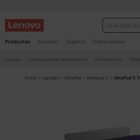
I
d
e
I
r
Productos
Servicios
Soporte
Sobre Lenovo
a
a
l
P
Laptops
Computadoras de Escritorio
Workstations
Tabl
c
o
a
n
Inicio
>
Laptops
>
IdeaPad
>
Ideapad 5
>
IdeaPad 5 
t
d
e
n
5
i
d
(
o
p
1
r
i