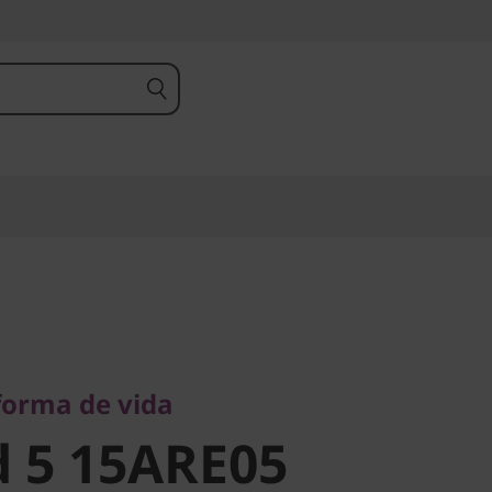
orma de vida
 5
forma de vida
 5 15ARE05
5