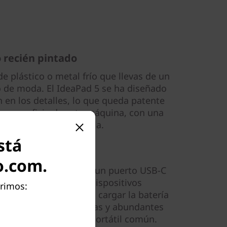
recién pintado
 de plástico o metal frío que llevas de un
io de moda. El IdeaPad 5 se ha diseñado
 en los detalles, lo que queda patente
 la superficie de esta máquina, con una
tente que simula la tela.
stá
 faltan opciones
o.com.
tud de opciones, como un puerto USB-C
rgía para cargar tus dispositivos
rimos:
il y carga rápida para cargar la batería
con unidades SSD rápidas y abundantes
te PC es más que un portátil común.