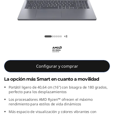
m
3
G
e
Lenovo IdeaPad Slim 3 Gen 10 16 inch
+8
n
AMD
1
0
Configurar y comprar
(
La opción más Smart en cuanto a movilidad
1
Portátil ligero de 40,64 cm (16") con bisagra de 180 grados,
perfecto para los desplazamientos
6
Los procesadores AMD Ryzen™ ofrecen el máximo
rendimiento para estilos de vida dinámicos
"
Más espacio de visualización y colores vibrantes con