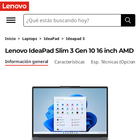
I
d
e
Inicio
>
Laptops
>
IdeaPad
>
Ideapad 3
a
Lenovo IdeaPad Slim 3 Gen 10 16 inch AMD
P
Información general
Características
Esp. Técnicas (Opcional
a
d
S
l
i