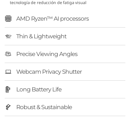
tecnología de reducción de fatiga visual
A
M
AMD Ryzen™ AI processors
D
Thin & Lightweight
)
Precise Viewing Angles
Webcam Privacy Shutter
Long Battery Life
Robust & Sustainable