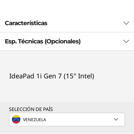
l
)
Características
Esp. Técnicas (Opcionales)
Procesador
IdeaPad 1i Gen 7 (15" Intel)
Up to Intel® Celeron® N4500
Sistema operativo
Up to Windows 11 Pro
SELECCIÓN DE PAÍS
Memoria total
Up to 8GB
VENEZUELA
Maximized experiences & unlimited uses
Unidad de disco primaria