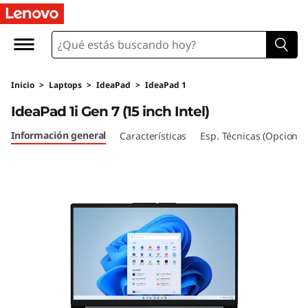
I
d
e
Inicio
>
Laptops
>
IdeaPad
>
IdeaPad 1
a
IdeaPad 1i Gen 7 (15 inch Intel)
P
Información general
Características
Esp. Técnicas (Opcional
a
d
1
i
G