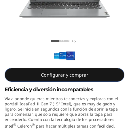
e
n
7
(
IdeaPad 1i Gen 7 (15 inch Intel)
+5
1
5
"
Configurar y comprar
I
Eficiencia y diversión incomparables
n
Viaja adonde quieras mientras te conectas y exploras con el
portátil IdeaPad 1i Gen 7 (15" Intel), que es muy delgado y
t
ligero. Se inicia en segundos con la función de abrir la tapa
para comenzar, que solo requiere que abras la tapa para
encenderlo. Cuenta con la tecnología de los procesadores
e
®
®
Intel
Celeron
para hacer múltiples tareas con facilidad.