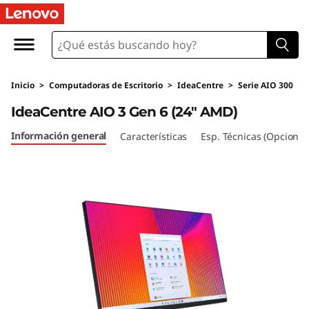
I
d
e
Inicio
>
Computadoras de Escritorio
>
IdeaCentre
>
Serie AIO 300
a
IdeaCentre AIO 3 Gen 6 (24" AMD)
C
Información general
Características
Esp. Técnicas (Opcional
e
n
t
r
e